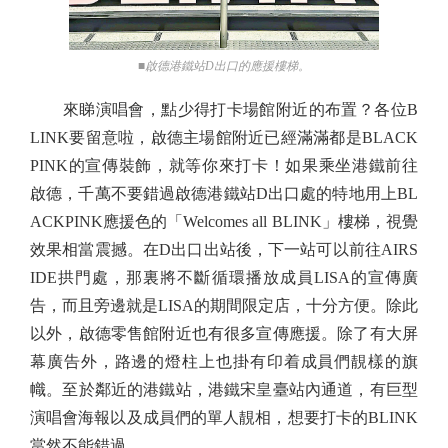
■啟德港鐵站D出口的應援樓梯。
來睇演唱會，點少得打卡場館附近的布置？各位B
LINK要留意啦，啟德主場館附近已經滿滿都是BLACK
PINK的宣傳裝飾，就等你來打卡！如果乘坐港鐵前往
啟德，千萬不要錯過啟德港鐵站D出口處的特地用上BL
ACKPINK應援色的「Welcomes all BLINK」樓梯，視覺
效果相當震撼。在D出口出站後，下一站可以前往AIRS
IDE拱門處，那裏將不斷循環播放成員LISA的宣傳廣
告，而且旁邊就是LISA的期間限定店，十分方便。除此
以外，啟德零售館附近也有很多宣傳應援。除了有大屏
幕廣告外，路邊的燈柱上也掛有印着成員們靚樣的旗
幟。至於鄰近的港鐵站，港鐵宋皇臺站內通道，有巨型
演唱會海報以及成員們的單人靚相，想要打卡的BLINK
當然不能錯過。