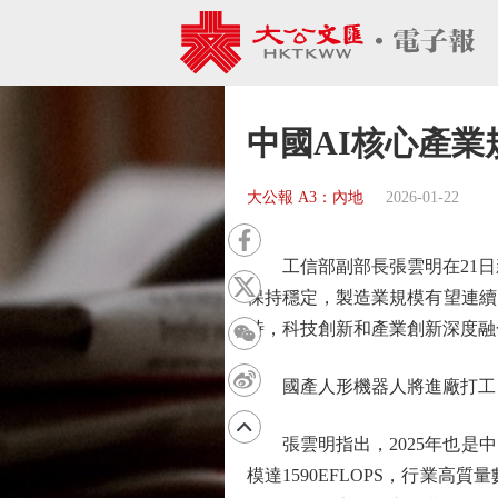
中國AI核心產業
大公報 A3：內地
2026-01-22
工信部副部長張雲明在21日新聞
保持穩定，製造業規模有望連續
時，科技創新和產業創新深度融
國產人形機器人將進廠打工
張雲明指出，2025年也是中
模達1590EFLOPS，行業