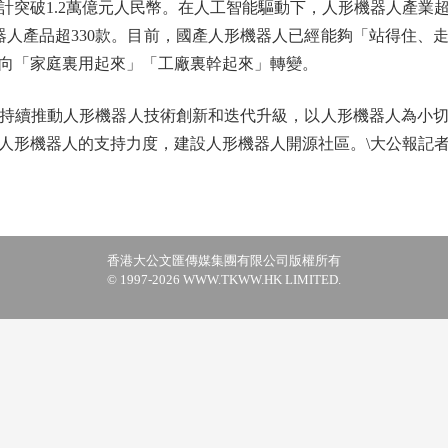
預計突破1.2萬億元人民幣。在人工智能驅動下，人形機器人產業超
機器人產品超330款。目前，國產人形機器人已經能夠「站得住、
向「家庭裏用起來」「工廠裏幹起來」轉變。
續推動人形機器人技術創新和迭代升級，以人形機器人為小切
人形機器人的支持力度，建設人形機器人開源社區。\大公報記
香港大公文匯傳媒集團有限公司版權所有
© 1997-2026 WWW.TKWW.HK LIMITED.