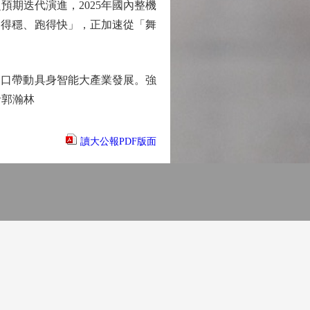
預期迭代演進，2025年國內整機
走得穩、跑得快」，正加速從「舞
口帶動具身智能大產業發展。強
者郭瀚林
讀大公報PDF版面