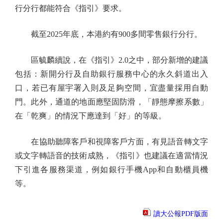
行分行都能符合《指引》要求。
截至2025年底，本港約有900多間零售銀行分行。
區毓麟續說，在《指引》2.0之中，部分新增的建議
包括：新開分行及自助銀行服務中心的永久斜道出入
口，若已有屋宇署入則及足夠空間，宜盡量採用自動
門。此外，通道的地面應堅固防滑，「靜態摩擦系數」
在「乾爽」的情況下應達到「好」的等級。
在協助聽障客戶和視障客戶方面，有見語音轉文字
或文字轉語音的技術成熟，《指引》也建議在適當情況
下引進各服務渠道，例如銀行手機App和自動櫃員機
等。
讀大公報PDF版面