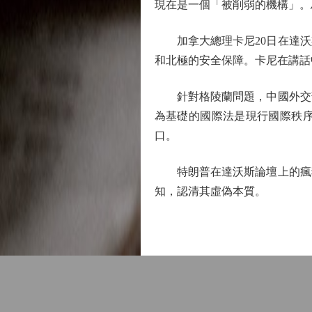
現在是一個「被削弱的機構」。
加拿大總理卡尼20日在達沃
和北極的安全保障。卡尼在講話
針對格陵蘭問題，中國外交部
為基礎的國際法是現行國際秩
口。
特朗普在達沃斯論壇上的瘋狂
知，認清其虛偽本質。