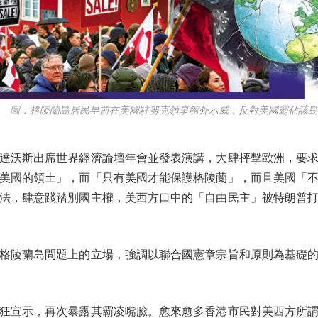
圖：格陵蘭島居民早前在美國駐努克領事館外示威，反對美國霸佔該島
達沃斯出席世界經濟論壇年會並發表演講，大肆抨擊歐洲，要求
美國的領土」，而「只有美國才能保護格陵蘭」，而且美國「
法，肆意踐踏別國主權，美西方口中的「自由民主」被特朗普
陵蘭島問題上的立場，強調以聯合國憲章宗旨和原則為基礎的
宣示，再次暴露其霸凌嘴臉。愈來愈多香港市民對美西方所謂