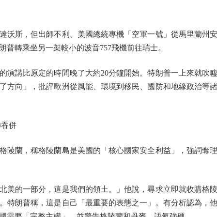
達沃斯，但出師不利。美國總統專機「空軍一號」從馬里蘭州安
朗普轉乘坐另一架較小的波音757飛機前往瑞士。
演講比原定的時間晚了大約20分鐘開始。特朗普一上來就吹噓
了方向」，批評歐洲從風能、環境到移民、國防和地緣政治等
吞併
陵蘭，稱格陵蘭島是美國的「核心國家安全利益」，強詞奪理
美的一部分，這是我們的領土。」他說，尋求立即就收購格陵
。特朗普稱，這是自己「最重要的表態之一」。有分析認為，
國需要「完整主權」，並警告格陵蘭和丹麥，語氣強硬。