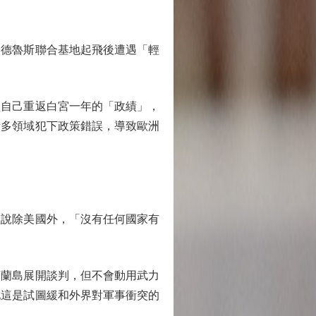
德魯斯聯合基地起飛後遭遇「輕
自己重返白宮一年的「政績」，
諸多領域犯下政策錯誤，導致歐洲
說除美國外，「沒有任何國家有
蘭島展開談判，但不會動用武力
他這是試圖緩和外界對軍事衝突的