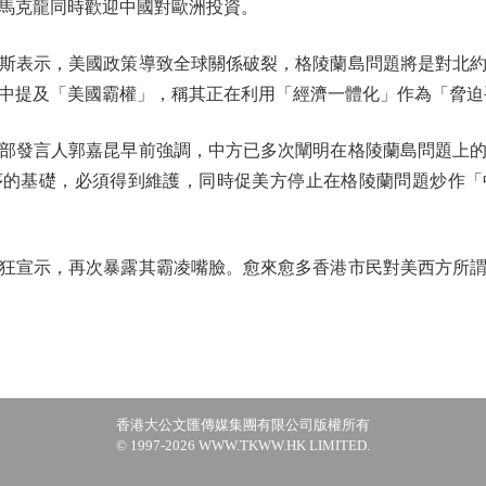
馬克龍同時歡迎中國對歐洲投資。
斯表示，美國政策導致全球關係破裂，格陵蘭島問題將是對北約
中提及「美國霸權」，稱其正在利用「經濟一體化」作為「脅迫
發言人郭嘉昆早前強調，中方已多次闡明在格陵蘭島問題上的
序的基礎，必須得到維護，同時促美方停止在格陵蘭問題炒作「
宣示，再次暴露其霸凌嘴臉。愈來愈多香港市民對美西方所謂
香港大公文匯傳媒集團有限公司版權所有
© 1997-2026 WWW.TKWW.HK LIMITED.