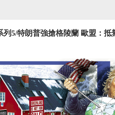
列5/特朗普強搶格陵蘭 歐盟：抵