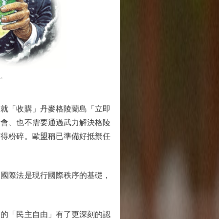
。
就「收購」丹麥格陵蘭島「立即
不會、也不需要通過武力解決格陵
打得粉碎。歐盟稱已準備好抵禦任
國際法是現行國際秩序的基礎，
的「民主自由」有了更深刻的認