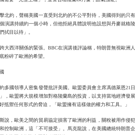
北約，聲稱美國一直受到北約的不公平對待，美國得到的只有
個演講持續約一個小時，但他拒絕具體說明他設想與丹麥就格
們拭目以待」。
大西洋關係的緊張。BBC在演講後評論稱，特朗普無視歐洲人
底粉碎了歐洲的希望。
國
多國領導人密集發聲批評美國。歐盟委員會主席馮德萊恩21日
」，歐盟將大規模增加對格陵蘭島的投資，以支持當地經濟發
備好抵禦任何形式的脅迫，「歐盟擁有這樣做的權力和工具。」
斯說，歐美之間的貿易協定損害了歐洲的利益，關稅被用作侵犯
和控制歐洲，這「不可接受」。馬克龍說，在美國總統特朗普