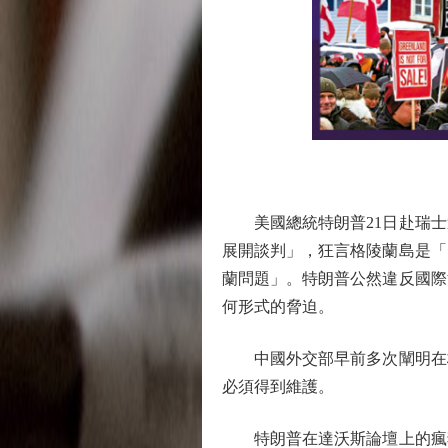
美國總統特朗普21日赴瑞士
展開談判」，狂言格陵蘭島是「
蘭問題」。特朗普公然違反國際
何形式的脅迫。
中國外交部早前多次闡明在格
必須得到維護。
特朗普在達沃斯論壇上的瘋狂