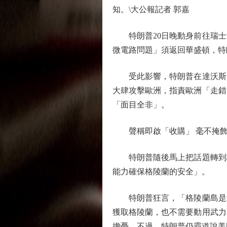
知。\大公報記者 郭嘉
特朗普20日晚動身前往瑞士
微電路問題」須返回華盛頓，特
受此影響，特朗普在達沃斯的
大肆攻擊歐洲，指責歐洲「走錯
「面目全非」。
聲稱即啟「收購」 毫不掩飾
特朗普隨後馬上把話題轉到格
能力確保格陵蘭的安全」。
特朗普狂言，「格陵蘭島是北
獲取格陵蘭，也不需要動用武力
擔憂。不過，特朗普仍霸道說美