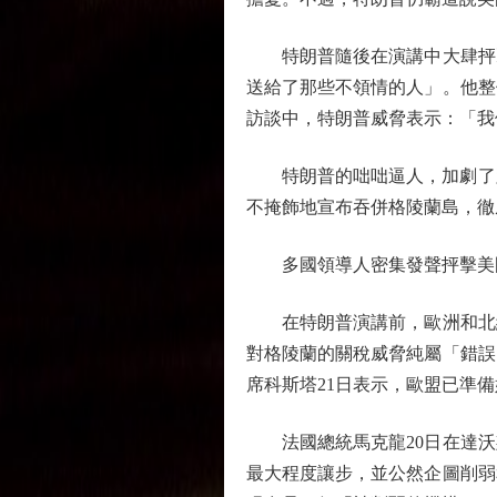
特朗普隨後在演講中大肆抨擊
送給了那些不領情的人」。他整
訪談中，特朗普威脅表示：「我
特朗普的咄咄逼人，加劇了跨
不掩飾地宣布吞併格陵蘭島，徹
多國領導人密集發聲抨擊美
在特朗普演講前，歐洲和北約
對格陵蘭的關稅威脅純屬「錯誤
席科斯塔21日表示，歐盟已準
法國總統馬克龍20日在達沃
最大程度讓步，並公然企圖削弱