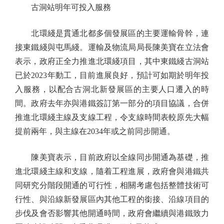
古洞站明年可投入服務
北環綫是貫通北都多個發展區的主要運輸骨幹，連
接東鐵綫與屯馬綫。運輸及物流局局長陳美寶在立法會
表示，政府正全力推進北環綫項目，其中東鐵綫古洞站
已於2023年動工，目前進展良好，預計可如期於明年投
入服務，以配合古洞北新發展區的主要人口遷入的時
間。政府去年亦與港鐵簽訂第一部分的項目協議，合併
推進北環綫主線及支線工程，令支線時間表較原先大幅
提前兩年，與主線在2034年或之前同步開通。
陳美寶表示，目前政府以全線同步開通為基礎，推
進北環綫主線和支線，隨着工程進展，政府會與港鐵共
同研究分階段開通的可行性，相關考慮包括整體技術可
行性、與沿線新發展區內其他工程的銜接、沿線項目的
步伐及會否影響其他開通時間，政府會繼續與港鐵致力