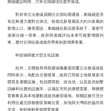
壓縮建設時間，力爭北環綫項目盡早落成。
對於有立法會議員關注古洞站開通後，東鐵綫是否
有足夠運力應對古洞北、粉嶺北新發展區大約20多萬的
新增人口。陳美寶說，東鐵綫在新訊號系統下，最密可
達兩分鐘一班車，政府與港鐵評估未來可能要增購列
車，應付古洞站落成後所帶來的新增乘客量。
科技城研建大型文化設施
此外，文體旅局局長羅淑佩書面回覆立法會議員提
問時表示，為配合北都發展，政府已預留土地發展多項
體育及康樂設施，包括體育館、游泳池，以及提供劍擊
訓練和比賽的設施等，以滿足市民的康體需要、舉辦體
育賽事及為本地運動員提供練習場地。有關設施可充分
利用位處北部都會區策略位置，加強與大灣區的協作與
交流，有助推動香港體育發展。