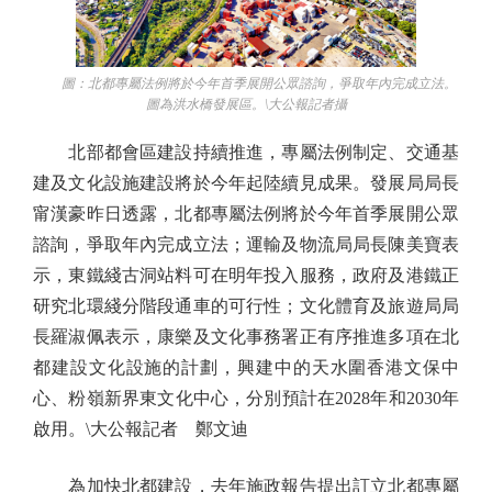
圖：北都專屬法例將於今年首季展開公眾諮詢，爭取年內完成立法。
圖為洪水橋發展區。\大公報記者攝
北部都會區建設持續推進，專屬法例制定、交通基
建及文化設施建設將於今年起陸續見成果。發展局局長
甯漢豪昨日透露，北都專屬法例將於今年首季展開公眾
諮詢，爭取年內完成立法；運輸及物流局局長陳美寶表
示，東鐵綫古洞站料可在明年投入服務，政府及港鐵正
研究北環綫分階段通車的可行性；文化體育及旅遊局局
長羅淑佩表示，康樂及文化事務署正有序推進多項在北
都建設文化設施的計劃，興建中的天水圍香港文保中
心、粉嶺新界東文化中心，分別預計在2028年和2030年
啟用。\大公報記者 鄭文迪
為加快北都建設，去年施政報告提出訂立北都專屬