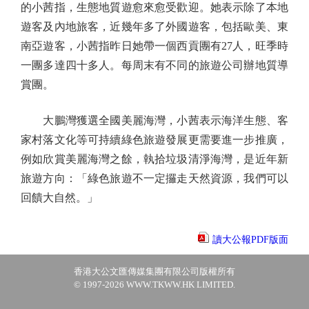
的小茜指，生態地質遊愈來愈受歡迎。她表示除了本地
遊客及內地旅客，近幾年多了外國遊客，包括歐美、東
南亞遊客，小茜指昨日她帶一個西貢團有27人，旺季時
一團多達四十多人。每周末有不同的旅遊公司辦地質導
賞團。
大鵬灣獲選全國美麗海灣，小茜表示海洋生態、客
家村落文化等可持續綠色旅遊發展更需要進一步推廣，
例如欣賞美麗海灣之餘，執拾垃圾清淨海灣，是近年新
旅遊方向：「綠色旅遊不一定攞走天然資源，我們可以
回饋大自然。」
讀大公報PDF版面
香港大公文匯傳媒集團有限公司版權所有
© 1997-2026 WWW.TKWW.HK LIMITED.