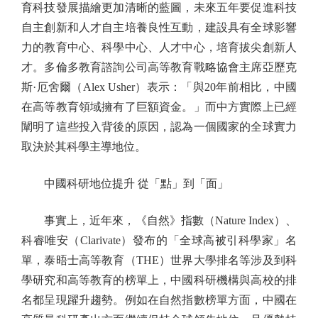
育科技發展描繪更加清晰的藍圖，未來五年要促進科技
自主創新和人才自主培養良性互動，建設具有全球影響
力的教育中心、科學中心、人才中心，培育拔尖創新人
才。多倫多教育諮詢公司高等教育戰略協會主席亞歷克
斯·厄舍爾（Alex Usher）表示：「與20年前相比，中國
在高等教育領域擁有了巨額資金。」而中方實際上已經
闡明了這些投入背後的原因，認為一個國家的全球實力
取決於其科學主導地位。
中國科研地位提升 從「點」到「面」
事實上，近年來，《自然》指數（Nature Index）、
科睿唯安（Clarivate）發布的「全球高被引科學家」名
單，泰晤士高等教育（THE）世界大學排名等涉及到科
學研究和高等教育的榜單上，中國科研機構與高校的排
名都呈現躍升趨勢。例如在自然指數榜單方面，中國在