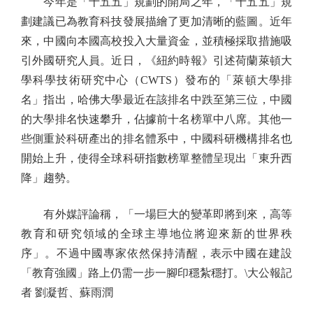
今年是「十五五」規劃的開局之年，「十五五」規
劃建議已為教育科技發展描繪了更加清晰的藍圖。近年
來，中國向本國高校投入大量資金，並積極採取措施吸
引外國研究人員。近日，《紐約時報》引述荷蘭萊頓大
學科學技術研究中心（CWTS）發布的「萊頓大學排
名」指出，哈佛大學最近在該排名中跌至第三位，中國
的大學排名快速攀升，佔據前十名榜單中八席。其他一
些側重於科研產出的排名體系中，中國科研機構排名也
開始上升，使得全球科研指數榜單整體呈現出「東升西
降」趨勢。
有外媒評論稱，「一場巨大的變革即將到來，高等
教育和研究領域的全球主導地位將迎來新的世界秩
序」。不過中國專家依然保持清醒，表示中國在建設
「教育強國」路上仍需一步一腳印穩紮穩打。\大公報記
者 劉凝哲、蘇雨潤