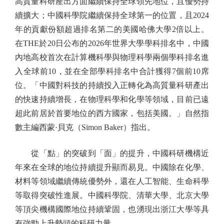
高質量科研產出方面繼續保持全球領先地位，且優勢持
續擴大；中國科學院繼續保持全球第一的位置，且2024
年的貢獻份額超過排名第二的美國哈佛大學2倍以上。
在THE於20日公布的2026年世界大學學科排名中，中國
內地高校首次在計算機科學與物理科學兩個學科排名進
入全球前10，並在全部學科排名中合計獲得7個前10席
位。「中國對科技的持續投入正轉化為高質量科研產出
的快速持續增長，在物理科學和化學等領域，目前已遠
超此前居於首要地位的西方國家，包括美國。」自然指
數主編西蒙·貝克（Simon Baker）指出。
從「點」的突破到「面」的提升，中國科研機構近
年來在全球的地位持續提升顯而易見。中國除在化學、
材料等領域繼續傳統優勢外，還在人工智能、生命科學
等取得突破性進展。中國科學院、清華大學、北京大學
等頂尖機構國際地位持續鞏固，也湧現出浙江大學等具
有強勁上升勢頭的科研力量。