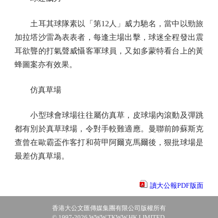
土耳其球隊素以「第12人」威力馳名，當中以勁旅
加拉塔沙雷為表表者，每逢主場出擊，球迷全程發出震
耳欲聾的打氣聲威懾客軍球員，又如多蒙特看台上的黃
蜂圖案亦有效果。
仿真草場
小型球會球場往往屬仿真草，皮球場內滾動及彈跳
都有別於真草球場，令對手較難適應。曼聯前帥蘇斯克
查曾在歐霸盃作客打和荷甲阿爾克馬爾後，狠批球場是
最差仿真草場。
讀大公報PDF版面
香港大公文匯傳媒集團有限公司版權所有
© 1997-2026 WWW.TKWW.HK LIMITED.