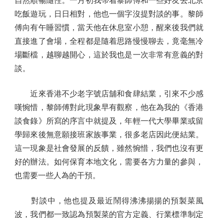
自然順暢隨性。一月初我帶着黎師傅和一些好友去北京
吃飯遊玩，日日相對，他也一個字沒提對談的事。黎師
傅向有午睡習慣，當天他在休息室小憩，醒來後我們就
直接進了會場，全程都是隨着思路慢慢聊去，竟毫無冷
場斷檔，越聊越開心，這於我也是一次非常有意義的對
談。
近來香港不少老字號店舖和食肆結業，引來不少感
嘆惋惜，黎師傅對此現象早有觀察，他在為我的《香港
談食錄》所寫的序言中就提及，年輕一代大學畢業或留
學歸來後無意願接班家族事業，很多老店因此便結業。
這一現象是社會發展的反饋，雖然惋惜，我們也沒有更
好的辦法。如何保育本地文化，需要各方力量的參與，
也需要一些人為的干預。
對談中，他也提及最近鬧得沸沸揚揚的預製菜風
波，我們都一致認為預製菜的官方定義、行業標準制定