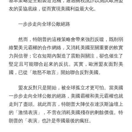
基本策略是主動製造危機，通過關稅訛詐以測試歐洲盟
友的妥協底線，從而實現美國利益最大化。
一步步走向全球公敵絕路
然而，特朗普的這種策略會帶來強烈反噬，既削弱
維繫美元霸權的合作網絡，又消耗美國至關重要的軟實
力與信譽；它在短期內製造了震動與關注，卻也催生了
堅定且可能聯合起來的反抗。其實，歐洲盟友面對美
國，已從「敢怒不敢言」開始聯合反對美國。
盟友反對只是開始，被全球孤立才更可怕。當美國
一步步走向全球公敵的絕路，美國霸權和美元霸權也就
走到了盡頭。就此而言，特朗普大陣仗在達沃斯論壇上
的「激情表演」，不啻在消耗美國殘存的剩餘價值。特
朗普的「表演」也許是帝國最後的瘋狂。