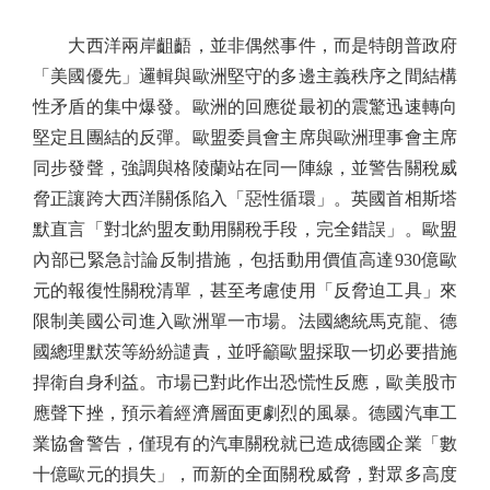
大西洋兩岸齟齬，並非偶然事件，而是特朗普政府
「美國優先」邏輯與歐洲堅守的多邊主義秩序之間結構
性矛盾的集中爆發。歐洲的回應從最初的震驚迅速轉向
堅定且團結的反彈。歐盟委員會主席與歐洲理事會主席
同步發聲，強調與格陵蘭站在同一陣線，並警告關稅威
脅正讓跨大西洋關係陷入「惡性循環」。英國首相斯塔
默直言「對北約盟友動用關稅手段，完全錯誤」。歐盟
內部已緊急討論反制措施，包括動用價值高達930億歐
元的報復性關稅清單，甚至考慮使用「反脅迫工具」來
限制美國公司進入歐洲單一市場。法國總統馬克龍、德
國總理默茨等紛紛譴責，並呼籲歐盟採取一切必要措施
捍衛自身利益。市場已對此作出恐慌性反應，歐美股市
應聲下挫，預示着經濟層面更劇烈的風暴。德國汽車工
業協會警告，僅現有的汽車關稅就已造成德國企業「數
十億歐元的損失」，而新的全面關稅威脅，對眾多高度