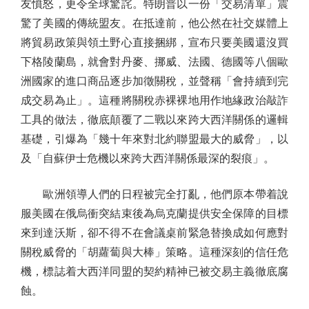
友憤怒，更令全球驚詫。特朗普以一份「交易清單」震
驚了美國的傳統盟友。在抵達前，他公然在社交媒體上
將貿易政策與領土野心直接捆綁，宣布只要美國還沒買
下格陵蘭島，就會對丹麥、挪威、法國、德國等八個歐
洲國家的進口商品逐步加徵關稅，並聲稱「會持續到完
成交易為止」。這種將關稅赤裸裸地用作地緣政治敲詐
工具的做法，徹底顛覆了二戰以來跨大西洋關係的邏輯
基礎，引爆為「幾十年來對北約聯盟最大的威脅」，以
及「自蘇伊士危機以來跨大西洋關係最深的裂痕」。
歐洲領導人們的日程被完全打亂，他們原本帶着說
服美國在俄烏衝突結束後為烏克蘭提供安全保障的目標
來到達沃斯，卻不得不在會議桌前緊急替換成如何應對
關稅威脅的「胡蘿蔔與大棒」策略。這種深刻的信任危
機，標誌着大西洋同盟的契約精神已被交易主義徹底腐
蝕。