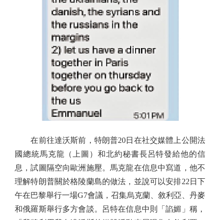
在前往達沃斯前，特朗普20日在社交媒體上公開法
國總統馬克龍（上圖）和北約秘書長呂特發給他的信
息，試圖隔空向歐洲施壓。馬克龍在信息中寫道，他不
理解特朗普關於格陵蘭島的做法，並說可以安排22日下
午在巴黎舉行一場G7會議，召集烏克蘭、敘利亞、丹麥
和俄羅斯舉行多方會談。呂特在信息中則「諂媚」稱，