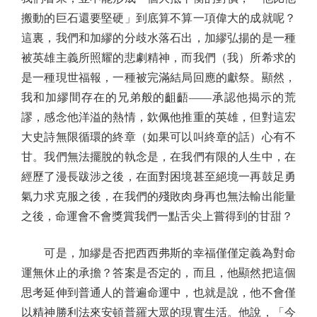
搬動的巨石還要堅硬」到底算不算一項偉大的成就呢？
這裏，我們和加繆的分歧水落石出，加繆弘揚的是一種
被英雄主義所照耀的悲劇精神，而我們（我）所希求的
是一種現世福報，一種被完滿結局回應的獻祭。顯然，
我和加繆間存在的兄弟般的齟齬——承認他揭示的荒
謬，感念他洋溢的熱情，欽佩他推重的英雄，但對這宏
大史詩無限循環的終章（如果可以叫終章的話）心有不
甘。我們無法擺脫的執念是，在我們有限的人生中，在
經歷了漫長跋涉之後，在面對困境甚至絕境一再鼓足勇
氣力求克服之後，在我們的殘敗肉身再也無法輸出能量
之後，命運會不會獎賞我們一點舌尖上嘗得到的甘甜？
可是，加繆是否把西西弗斯的幸福僅僅定義為對命
運無休止的承擔？答案是否定的，而且，他顯然把這個
思考延伸到普通人的普遍命運中，也就是說，他不會僅
以精神勝利法來安頓普羅大眾的現實生活。他說，「今