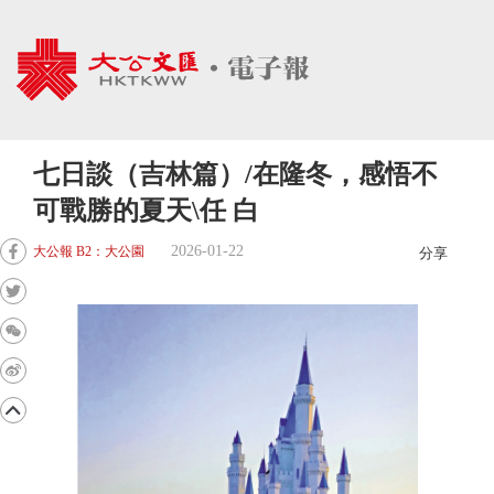
七日談（吉林篇）/在隆冬，感悟不
可戰勝的夏天\任 白
2026-01-22
大公報 B2：大公園
分享