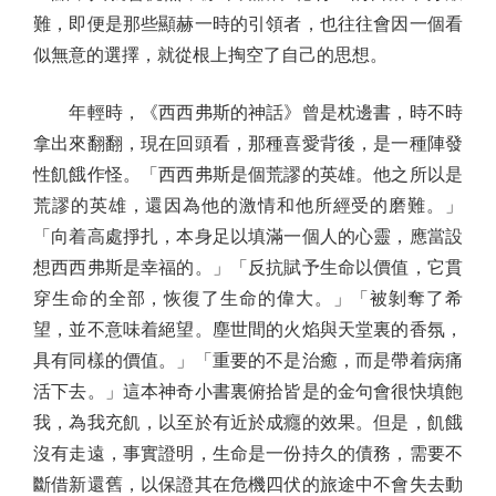
難，即便是那些顯赫一時的引領者，也往往會因一個看
似無意的選擇，就從根上掏空了自己的思想。
年輕時，《西西弗斯的神話》曾是枕邊書，時不時
拿出來翻翻，現在回頭看，那種喜愛背後，是一種陣發
性飢餓作怪。「西西弗斯是個荒謬的英雄。他之所以是
荒謬的英雄，還因為他的激情和他所經受的磨難。」
「向着高處掙扎，本身足以填滿一個人的心靈，應當設
想西西弗斯是幸福的。」「反抗賦予生命以價值，它貫
穿生命的全部，恢復了生命的偉大。」「被剝奪了希
望，並不意味着絕望。塵世間的火焰與天堂裏的香氛，
具有同樣的價值。」「重要的不是治癒，而是帶着病痛
活下去。」這本神奇小書裏俯拾皆是的金句會很快填飽
我，為我充飢，以至於有近於成癮的效果。但是，飢餓
沒有走遠，事實證明，生命是一份持久的債務，需要不
斷借新還舊，以保證其在危機四伏的旅途中不會失去動