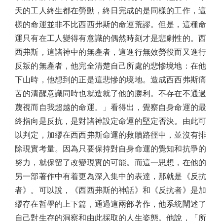
天的工人終生都在勞動，終日完成的是同樣的工作，這
樣的命運並非不比西西弗斯的命運荒謬。但是，這種命
運只有在工人變得有意識的偶然時刻才是悲劇性的。西
西弗斯，這諸神中的無產者，這進行無效勞役而又進行
反叛的無產者，他完全清楚自己所處的悲慘境地：在他
下山時，他想到的正是這悲慘的境地。造成西西弗斯痛
苦的清醒意識同時也就造就了他的勝利。不存在不通過
蔑視而自我超越的命運。」看得出，覺察自身命運的最
終指向是反抗，是對諸神設定命運的堅定否決。由此可
以判定，加繆在西西弗斯命運的救贖路徑中，並沒有排
除現實考量。因為只要保持對自身命運的覺知和抗爭的
努力，就保留了改變現實的可能。而這一思想，在他的
另一部著作中有着更為深入集中的表達，那就是《反抗
者》。可以說，《西西弗斯的神話》和《反抗者》是加
繆存在哲學的上下篇，通過這兩部著作，他系統闡述了
自己對生存的洞察和由此採取的人生姿態。他說，「所