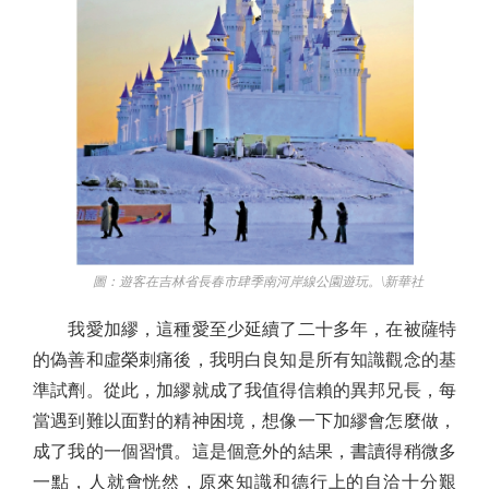
圖：遊客在吉林省長春市肆季南河岸線公園遊玩。\新華社
我愛加繆，這種愛至少延續了二十多年，在被薩特
的偽善和虛榮刺痛後，我明白良知是所有知識觀念的基
準試劑。從此，加繆就成了我值得信賴的異邦兄長，每
當遇到難以面對的精神困境，想像一下加繆會怎麼做，
成了我的一個習慣。這是個意外的結果，書讀得稍微多
一點，人就會恍然，原來知識和德行上的自洽十分艱