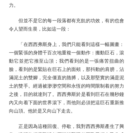
力。
但並不是它的每一段落都有充飢的功效，有的也會
令人望而生畏，比如這一段：
「在西西弗斯身上，我們只能看到這樣一幅圖畫：
一個緊張的身體千百次地重複一個動作：搬動巨石，滾
動它並把它推至山頂；我們看到的是一張痛苦扭曲的
臉，看到的是緊貼在巨石上的面頰，那抖動的肩膀，沾
滿泥土的雙腳，完全僵直的胳膊，以及那堅實的滿是泥
土的雙手。經過被渺渺空間和永恆的時間限制着的努力
之後，目的就達到了。西西弗斯於是看到巨石在幾秒鐘
內又向着下面的世界滾下，而他則必須把這巨石重新推
向山頂。他於是又向山下走去。
正是因為這種回復、停歇，我對西西弗斯產生了興