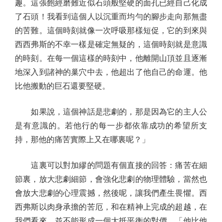
趣。這張飽經磨難近似石頭般堅硬的面孔已經自己化成
了石頭！我看到這個人以沉重而均勻的腳步走向那無盡
的苦難。這個時刻就像一次呼吸那樣短促，它的到來與
西西弗斯的不幸一樣是確定無疑的，這個時刻就是意識
的時刻。在每一個這樣的時刻中，他離開山頂並且逐漸
地深入到諸神的巢穴中去，他超出了他自己的命運。他
比他搬動的巨石還要堅硬。
如果說，這個神話是悲劇的，那是因為它的主人公
是有意識的。若他行的每一步都依靠成功的希望所支
持，那他的痛苦實際上又在哪裏呢？」
這裏可以對加繆的問題有個直接的回答：痛苦在細
節裏，放大悲劇細節，會強化悲劇的物理體驗，當然也
會放大悲劇的心理震撼，然後呢，讓我們產生畏懼。西
西弗斯以肉身承擔的苦厄，和在精神上完成的超越，在
我們看來，並不能形成一個大抵平衡的對價，「他比他