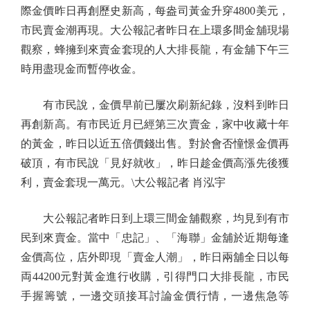
際金價昨日再創歷史新高，每盎司黃金升穿4800美元，
市民賣金潮再現。大公報記者昨日在上環多間金舖現場
觀察，蜂擁到來賣金套現的人大排長龍，有金舖下午三
時用盡現金而暫停收金。
有市民說，金價早前已屢次刷新紀錄，沒料到昨日
再創新高。有市民近月已經第三次賣金，家中收藏十年
的黃金，昨日以近五倍價錢出售。對於會否憧憬金價再
破頂，有市民說「見好就收」，昨日趁金價高漲先後獲
利，賣金套現一萬元。\大公報記者 肖泓宇
大公報記者昨日到上環三間金舖觀察，均見到有市
民到來賣金。當中「忠記」、「海聯」金舖於近期每逢
金價高位，店外即現「賣金人潮」，昨日兩舖全日以每
両44200元對黃金進行收購，引得門口大排長龍，市民
手握籌號，一邊交頭接耳討論金價行情，一邊焦急等