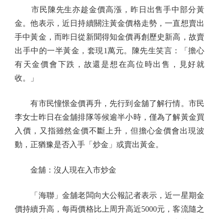
市民陳先生亦趁金價高漲，昨日出售手中部分黃
金。他表示，近日持續關注黃金價格走勢，一直想賣出
手中黃金，而昨日從新聞得知金價再創歷史新高，故賣
出手中的一半黃金，套現1萬元。陳先生笑言：「擔心
有天金價會下跌，故還是想在高位時出售，見好就
收。」
有市民憧憬金價再升，先行到金舖了解行情。市民
李女士昨日在金舖排隊等候逾半小時，僅為了解黃金買
入價，又指雖然金價不斷上升，但擔心金價會出現波
動，正猶豫是否入手「炒金」或賣出黃金。
金舖：沒人現在入市炒金
「海聯」金舖老闆向大公報記者表示，近一星期金
價持續升高，每両價格比上周升高近5000元，客流隨之