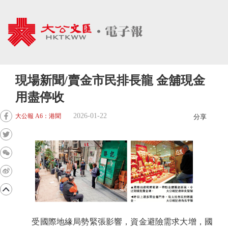
現場新聞/賣金市民排長龍 金舖現金
用盡停收
2026-01-22
大公報 A6：港聞
分享
受國際地緣局勢緊張影響，資金避險需求大增，國