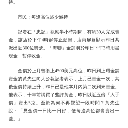
待。
市民：每逢高位逐少減持
記者在「忠記」觀察半小時期間，有約30人完成賣
金，該店於下午4時起停止派籌，店內屏幕顯示昨日共
派出近300位籌號。「海聯」金舖則於昨日下午3時用盡
現金，暫停收金。
金價於上月曾衝上4500美元高位，昨日到上環金舖
賣金的黃先生向大公報記者表示，上月已賣金一次，其
後金價持續上升，昨日已是他本月內第二次到來賣金。
他表示，十年前購買了些許黃金，昨日以近五倍「入手
價」賣出5克。至於為何不再觀望一段時間？黃先生
說：「見金價一日比一日好，便每逢高位都會賣出一
些。」