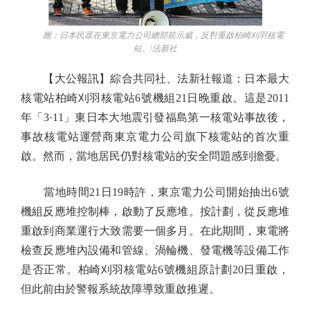
圖：日本民眾在東京電力公司總部前示威，反對重啟柏崎刈羽核電
站。\法新社
【大公報訊】綜合共同社、法新社報道：日本最大
核電站柏崎刈羽核電站6號機組21日晚重啟。這是2011
年「3·11」東日本大地震引發福島第一核電站事故後，
事故核電站運營商東京電力公司旗下核電站的首次重
啟。然而，當地居民仍對核電站的安全問題感到擔憂。
當地時間21日19時許，東京電力公司開始抽出6號
機組反應堆控制棒，啟動了反應堆。按計劃，從反應堆
重啟到商業運行大致需要一個多月。在此期間，東電將
檢查反應堆內設備和管線、渦輪機、發電機等設備工作
是否正常。柏崎刈羽核電站6號機組原計劃20日重啟，
但此前由於警報系統故障導致重啟推遲。