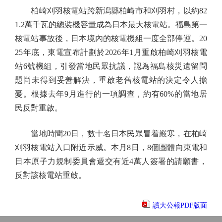
柏崎刈羽核電站跨新潟縣柏崎市和刈羽村，以約82
1.2萬千瓦的總裝機容量成為日本最大核電站。福島第一
核電站事故後，日本境內的核電機組一度全部停運。20
25年底，東電宣布計劃於2026年1月重啟柏崎刈羽核電
站6號機組，引發當地民眾抗議，認為福島核災遺留問
題尚未得到妥善解決，重啟老舊核電站的決定令人擔
憂。根據去年9月進行的一項調查，約有60%的當地居
民反對重啟。
當地時間20日，數十名日本民眾冒着嚴寒，在柏崎
刈羽核電站入口附近示威。本月8日，8個團體向東電和
日本原子力規制委員會遞交有近4萬人簽署的請願書，
反對該核電站重啟。
讀大公報PDF版面