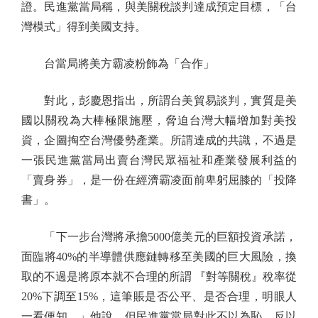
證。民進黨當局稱，與美關稅談判達成預定目標，「台
灣模式」得到美國支持。
台當局將美方霸凌粉飾為「合作」
對此，彭慶恩指出，所謂台美貿易談判，實質是美
國以關稅為大棒極限施壓，脅迫台灣大幅增加對美投
資，企圖掏空台灣優勢產業。所謂達成的共識，不過是
一張民進黨當局出賣台灣民眾福祉和產業發展利益的
「賣身券」，是一份在經濟霸凌面前卑躬屈膝的「投降
書」。
「下一步台灣將承擔5000億美元的巨額投資承諾，
面臨將40%的半導體供應鏈轉移至美國的巨大風險，換
取的不過是將原本就不合理的所謂 『對等關稅』稅率從
20%下調至15%，這筆賬是否公平、是否合理，明眼人
一看便知。」他說，但民進黨當局對此不以為恥、反以