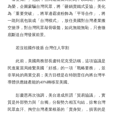
為榮，企圖蒙騙台灣民眾，將「砸鍋賣鐵式妥協」美化
為「重要突破」，將單邊霸凌粉飾為「平等合作」，將
一跪到底包裝成「台灣模式」，放任美國對台灣產業搬
空搶淨，對台灣民眾敲骨吸髓，如此無能無恥，只會徹
底斷送台灣發展前景。
若沒祖國作後盾 台灣任人宰割
此前，美國商務部長盧特尼克受訪稱，這項協議是
民進黨當局維繫美國「好感」的一項「戰略要務」，並
非單純的商業交易；美方目標是在特朗普任內將台灣半
導體供應鏈產能的40%轉移至美國。
彭慶恩再次強調，美台達成所謂「貿易協議」，實
質是外部勢力與「台獨」分裂勢力相互勾結，掠奪台灣
民眾血汗、掏空台灣產業根基的「賣身契」，損害的是