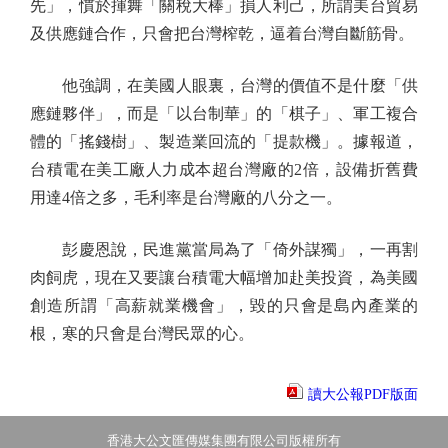
先」，慣於揮舞「關稅大棒」損人利己，所謂美台貿易
及供應鏈合作，只會把台灣榨乾，逼着台灣自斷筋骨。
他強調，在美國人眼裏，台灣的價值不是什麼「供
應鏈夥伴」，而是「以台制華」的「棋子」、軍工複合
體的「搖錢樹」、製造業回流的「提款機」。據報道，
台積電在美工廠人力成本超台灣廠的2倍，設備折舊費
用達4倍之多，毛利率是台灣廠的八分之一。
彭慶恩說，民進黨當局為了「倚外謀獨」，一再割
肉飼虎，現在又要讓台積電大幅增加赴美投資，為美國
創造所謂「高薪就業機會」，毀的只會是島內產業的
根，寒的只會是台灣民眾的心。
讀大公報PDF版面
香港大公文匯傳媒集團有限公司版權所有