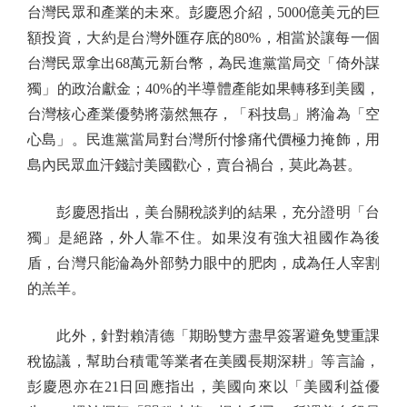
台灣民眾和產業的未來。彭慶恩介紹，5000億美元的巨
額投資，大約是台灣外匯存底的80%，相當於讓每一個
台灣民眾拿出68萬元新台幣，為民進黨當局交「倚外謀
獨」的政治獻金；40%的半導體產能如果轉移到美國，
台灣核心產業優勢將蕩然無存，「科技島」將淪為「空
心島」。民進黨當局對台灣所付慘痛代價極力掩飾，用
島內民眾血汗錢討美國歡心，賣台禍台，莫此為甚。
彭慶恩指出，美台關稅談判的結果，充分證明「台
獨」是絕路，外人靠不住。如果沒有強大祖國作為後
盾，台灣只能淪為外部勢力眼中的肥肉，成為任人宰割
的羔羊。
此外，針對賴清德「期盼雙方盡早簽署避免雙重課
稅協議，幫助台積電等業者在美國長期深耕」等言論，
彭慶恩亦在21日回應指出，美國向來以「美國利益優