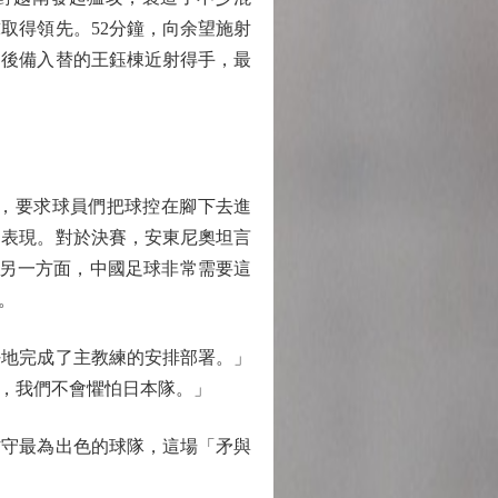
取得領先。52分鐘，向余望施射
，後備入替的王鈺棟近射得手，最
，要求球員們把球控在腳下去進
的表現。對於決賽，安東尼奧坦言
。另一方面，中國足球非常需要這
。
地完成了主教練的安排部署。」
，我們不會懼怕日本隊。」
守最為出色的球隊，這場「矛與