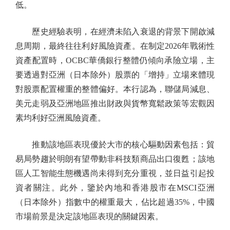
低。
歷史經驗表明，在經濟未陷入衰退的背景下開啟減
息周期，最終往往利好風險資產。在制定2026年戰術性
資產配置時，OCBC華僑銀行整體仍傾向承險立場，主
要透過對亞洲（日本除外）股票的「增持」立場來體現
對股票配置權重的整體偏好。本行認為，聯儲局減息、
美元走弱及亞洲地區推出財政與貨幣寬鬆政策等宏觀因
素均利好亞洲風險資產。
推動該地區表現優於大市的核心驅動因素包括：貿
易局勢趨於明朗有望帶動非科技類商品出口復甦；該地
區人工智能生態機遇尚未得到充分重視，並日益引起投
資者關注。此外，鑒於內地和香港股市在MSCI亞洲
（日本除外）指數中的權重最大，佔比超過35%，中國
市場前景是決定該地區表現的關鍵因素。