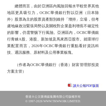
總體而言，由於亞洲區內風險回報水平較世界其他
地區更具吸引力，OCBC華僑銀行對以亞洲（日本除
外）股票為主的股票資產類別維持「增持」立場，但考
慮地緣政治緊張局勢以及關稅對企業盈利增長不確定性
的影響，仍需警惕下行風險。亞洲區內，OCBC華僑銀
行青睞A股、港股、新加坡及馬來西亞股市。就環球行
業配置而言，2026年OCBC華僑銀行重點看好資訊科
技、通訊服務、原材料及公用事業板塊。
（作者為OCBC華僑銀行（香港）財富管理部投資
方案主管）
讀大公報PDF版面
香港大公文匯傳媒集團有限公司版權所有
© 1997-2026 WWW.TKWW.HK LIMITED.