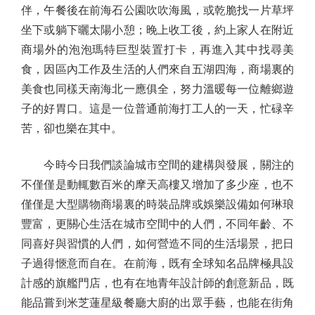
伴，午餐後在前海石公園吹吹海風，或乾脆找一片草坪
坐下或躺下曬太陽小憩；晚上收工後，約上家人在附近
商場外的泡泡瑪特巨型裝置打卡，再進入其中找尋美
食，因區內工作及生活的人們來自五湖四海，商場裏的
美食也同樣天南海北一應俱全，努力溫暖每一位離鄉遊
子的好胃口。這是一位普通前海打工人的一天，忙碌辛
苦，卻也樂在其中。
今時今日我們談論城市空間的建構與發展，關注的
不僅僅是動輒數百米的摩天高樓又增加了多少座，也不
僅僅是大型購物商場裏的時裝品牌或娛樂設備如何琳琅
豐富，更關心生活在城市空間中的人們，不同年齡、不
同喜好與習慣的人們，如何營造不同的生活場景，把日
子過得愜意而自在。在前海，既有全球知名品牌極具設
計感的旗艦門店，也有在地青年設計師的創意新品，既
能品嘗到米芝蓮星級餐廳大廚的出眾手藝，也能在街角