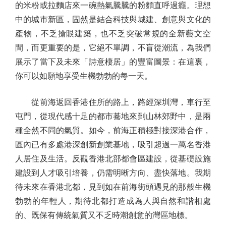
的米粉或拉麵店來一碗熱氣騰騰的粉麵直呼過癮。理想
中的城市新區，固然是結合科技與城建、創意與文化的
產物，不乏搶眼建築，也不乏突破常規的全新藝文空
間，而更重要的是，它絕不單調，不盲從潮流，為我們
展示了當下及未來「詩意棲居」的豐富圖景：在這裏，
你可以如願地享受生機勃勃的每一天。
從前海返回香港住所的路上，路經深圳灣，車行至
屯門，從現代感十足的都市驀地來到山林郊野中，是兩
種全然不同的氣質。如今，前海正積極對接深港合作，
區內已有多處港深創新創業基地，吸引超過一萬名香港
人居住及生活。反觀香港北部都會區建設，從基礎設施
建設到人才吸引培養，仍需明晰方向、盡快落地。我期
待未來在香港北都，見到如在前海街頭遇見的那般生機
勃勃的年輕人，期待北都打造成為人與自然和諧相處
的、既保有傳統氣質又不乏時潮創意的灣區地標。