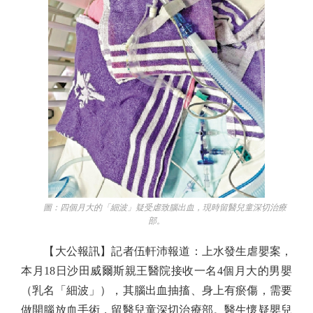
圖：四個月大的「細波」疑受虐致腦出血，現時留醫兒童深切治療
部。
【大公報訊】記者伍軒沛報道：上水發生虐嬰案，
本月18日沙田威爾斯親王醫院接收一名4個月大的男嬰
（乳名「細波」），其腦出血抽搐、身上有瘀傷，需要
做開腦放血手術，留醫兒童深切治療部。醫生懷疑嬰兒