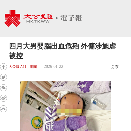
四月大男嬰腦出血危殆 外傭涉施虐
被控
2026-01-22
大公報 A11：港聞
分享