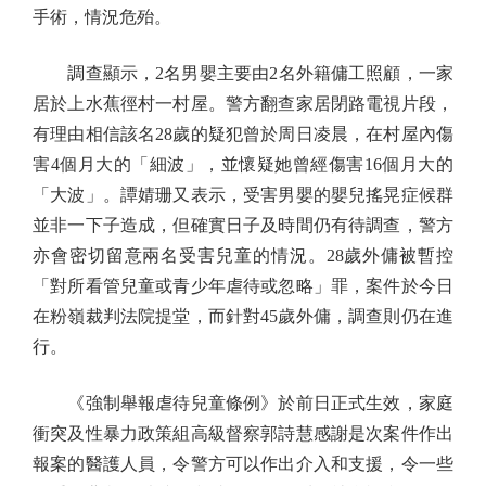
手術，情況危殆。
調查顯示，2名男嬰主要由2名外籍傭工照顧，一家
居於上水蕉徑村一村屋。警方翻查家居閉路電視片段，
有理由相信該名28歲的疑犯曾於周日凌晨，在村屋內傷
害4個月大的「細波」，並懷疑她曾經傷害16個月大的
「大波」。譚婧珊又表示，受害男嬰的嬰兒搖晃症候群
並非一下子造成，但確實日子及時間仍有待調查，警方
亦會密切留意兩名受害兒童的情況。28歲外傭被暫控
「對所看管兒童或青少年虐待或忽略」罪，案件於今日
在粉嶺裁判法院提堂，而針對45歲外傭，調查則仍在進
行。
《強制舉報虐待兒童條例》於前日正式生效，家庭
衝突及性暴力政策組高級督察郭詩慧感謝是次案件作出
報案的醫護人員，令警方可以作出介入和支援，令一些