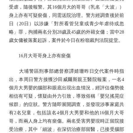
受虐，隨後報警。其16個月大的哥哥（乳名「大波」）
身上亦有可疑瘀傷，同需送院治理。警方經調查後於前
日（20日）以涉嫌「對所看管兒童或青少年虐待或忽
略」罪，拘捕兩名分別28歲及45歲的外籍女傭；當中28
歲女傭被落案起訴，案件於今日在粉嶺裁判法院提堂。
16月大哥哥身上亦有瘀傷
大埔警區刑事部總督察譚婧珊昨日交代案件時指
出，本周日警方接獲沙田威爾斯親王醫院報案，一名4
個月大男嬰的腦部和眼底出現出血情況，經評估傷勢後
相信有可疑，懷疑由外力引致，導致俗稱「嬰兒搖晃症
候群」的症狀。警方隨即展開調查，並發現涉事家庭共
有2名兒童，包括該名4個月大男嬰和他的16個月大哥
哥，而兩人身上均有瘀傷。兩名受害男嬰現時正留院接
受治療，其中「細波」在深切治療部留醫，已接受腦部