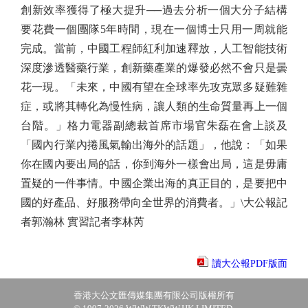
創新效率獲得了極大提升──過去分析一個大分子結構
要花費一個團隊5年時間，現在一個博士只用一周就能
完成。當前，中國工程師紅利加速釋放，人工智能技術
深度滲透醫藥行業，創新藥產業的爆發必然不會只是曇
花一現。「未來，中國有望在全球率先攻克眾多疑難雜
症，或將其轉化為慢性病，讓人類的生命質量再上一個
台階。」格力電器副總裁首席市場官朱磊在會上談及
「國內行業內捲風氣輸出海外的話題」，他說：「如果
你在國內要出局的話，你到海外一樣會出局，這是毋庸
置疑的一件事情。中國企業出海的真正目的，是要把中
國的好產品、好服務帶向全世界的消費者。」\大公報記
者郭瀚林 實習記者李林芮
讀大公報PDF版面
香港大公文匯傳媒集團有限公司版權所有