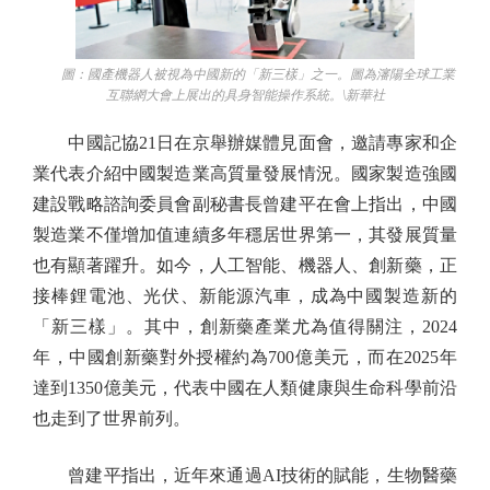
圖：國產機器人被視為中國新的「新三樣」之一。圖為瀋陽全球工業
互聯網大會上展出的具身智能操作系統。\新華社
中國記協21日在京舉辦媒體見面會，邀請專家和企
業代表介紹中國製造業高質量發展情況。國家製造強國
建設戰略諮詢委員會副秘書長曾建平在會上指出，中國
製造業不僅增加值連續多年穩居世界第一，其發展質量
也有顯著躍升。如今，人工智能、機器人、創新藥，正
接棒鋰電池、光伏、新能源汽車，成為中國製造新的
「新三樣」。其中，創新藥產業尤為值得關注，2024
年，中國創新藥對外授權約為700億美元，而在2025年
達到1350億美元，代表中國在人類健康與生命科學前沿
也走到了世界前列。
曾建平指出，近年來通過AI技術的賦能，生物醫藥