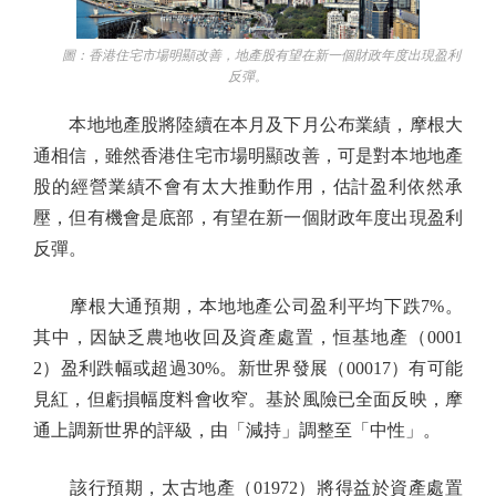
圖：香港住宅市場明顯改善，地產股有望在新一個財政年度出現盈利
反彈。
本地地產股將陸續在本月及下月公布業績，摩根大
通相信，雖然香港住宅市場明顯改善，可是對本地地產
股的經營業績不會有太大推動作用，估計盈利依然承
壓，但有機會是底部，有望在新一個財政年度出現盈利
反彈。
摩根大通預期，本地地產公司盈利平均下跌7%。
其中，因缺乏農地收回及資產處置，恒基地產（0001
2）盈利跌幅或超過30%。新世界發展（00017）有可能
見紅，但虧損幅度料會收窄。基於風險已全面反映，摩
通上調新世界的評級，由「減持」調整至「中性」。
該行預期，太古地產（01972）將得益於資產處置