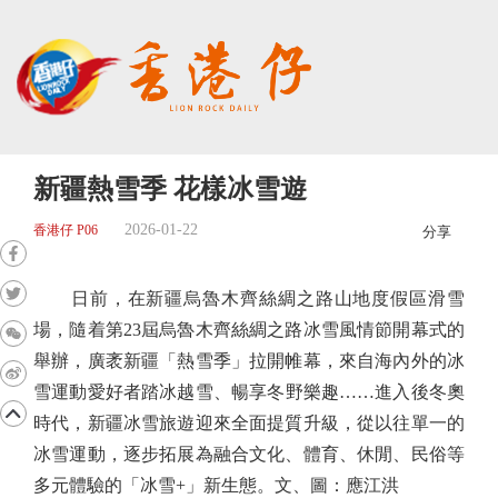
新疆熱雪季 花樣冰雪遊
2026-01-22
香港仔 P06
分享
日前，在新疆烏魯木齊絲綢之路山地度假區滑雪
場，隨着第23屆烏魯木齊絲綢之路冰雪風情節開幕式的
舉辦，廣袤新疆「熱雪季」拉開帷幕，來自海內外的冰
雪運動愛好者踏冰越雪、暢享冬野樂趣……進入後冬奧
時代，新疆冰雪旅遊迎來全面提質升級，從以往單一的
冰雪運動，逐步拓展為融合文化、體育、休閒、民俗等
多元體驗的「冰雪+」新生態。文、圖：應江洪