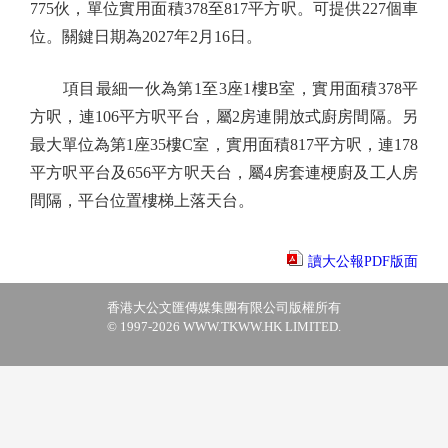
775伙，單位實用面積378至817平方呎。可提供227個車
位。關鍵日期為2027年2月16日。
項目最細一伙為第1至3座1樓B室，實用面積378平
方呎，連106平方呎平台，屬2房連開放式廚房間隔。另
最大單位為第1座35樓C室，實用面積817平方呎，連178
平方呎平台及656平方呎天台，屬4房套連梗廚及工人房
間隔，平台位置樓梯上落天台。
讀大公報PDF版面
香港大公文匯傳媒集團有限公司版權所有
© 1997-2026 WWW.TKWW.HK LIMITED.