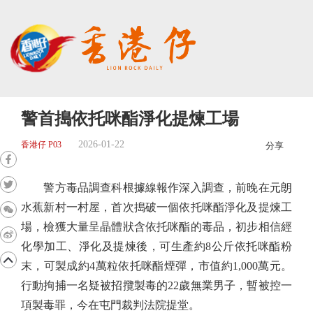
警首搗依托咪酯淨化提煉工場
2026-01-22
香港仔 P03
分享
警方毒品調查科根據線報作深入調查，前晚在元朗
水蕉新村一村屋，首次搗破一個依托咪酯淨化及提煉工
場，檢獲大量呈晶體狀含依托咪酯的毒品，初步相信經
化學加工、淨化及提煉後，可生產約8公斤依托咪酯粉
末，可製成約4萬粒依托咪酯煙彈，市值約1,000萬元。
行動拘捕一名疑被招攬製毒的22歲無業男子，暫被控一
項製毒罪，今在屯門裁判法院提堂。