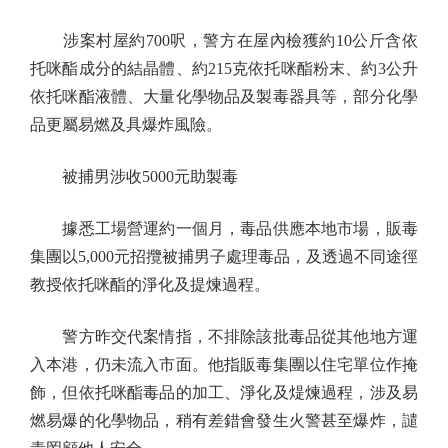
涉案村屋約700呎，警方在屋內檢獲約10公斤含依
托咪酯成分的結晶體、約215克依托咪酯粉末、約3公升
依托咪酯液體、大量化學物品及製毒器具等，部分化學
品更屬易燃及具爆炸風險。
被捕男涉收5000元助製毒
據悉工場營運約一個月，毒品供應本地市場，販毒
集團以5,000元招攬被捕男子處理毒品，及透過不同途徑
教授依托咪酯的淨化及提煉過程。
警方昨交代案情指，不排除該批毒品從其他地方運
入本港，仍未流入市面。他指販毒集團以住宅單位作掩
飾，但依托咪酯毒品的加工、淨化及煶煉過程，涉及易
燃易爆的化學物品，稍有差錯會發生火警甚至爆炸，譴