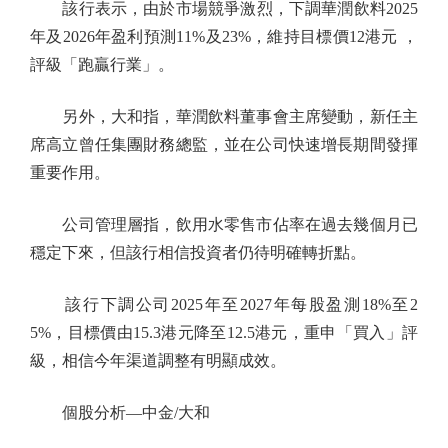
該行表示，由於市場競爭激烈，下調華潤飲料2025
年及2026年盈利預測11%及23%，維持目標價12港元 ，
評級「跑贏行業」。
另外，大和指，華潤飲料董事會主席變動，新任主
席高立曾任集團財務總監，並在公司快速增長期間發揮
重要作用。
公司管理層指，飲用水零售市佔率在過去幾個月已
穩定下來，但該行相信投資者仍待明確轉折點。
該行下調公司2025年至2027年每股盈測18%至2
5%，目標價由15.3港元降至12.5港元，重申「買入」評
級，相信今年渠道調整有明顯成效。
個股分析—中金/大和