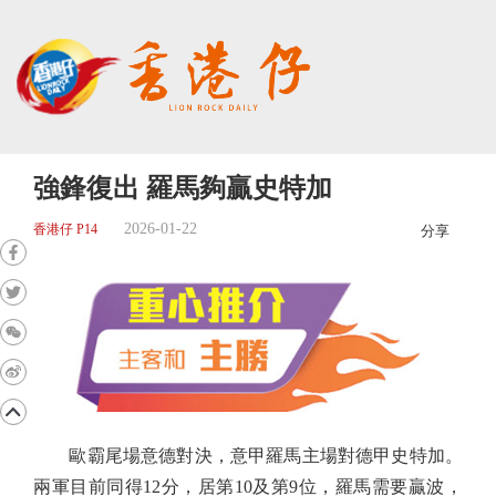
強鋒復出 羅馬夠贏史特加
2026-01-22
香港仔 P14
分享
歐霸尾場意德對決，意甲羅馬主場對德甲史特加。
兩軍目前同得12分，居第10及第9位，羅馬需要贏波，