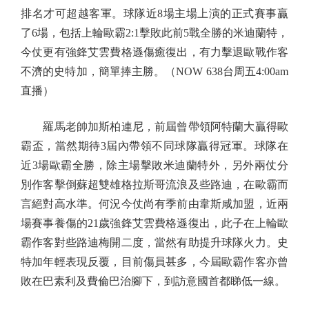
排名才可超越客軍。球隊近8場主場上演的正式賽事贏
了6場，包括上輪歐霸2:1擊敗此前5戰全勝的米迪蘭特，
今仗更有強鋒艾雲費格遜傷癒復出，有力擊退歐戰作客
不濟的史特加，簡單捧主勝。（NOW 638台周五4:00am
直播）
羅馬老帥加斯柏連尼，前屆曾帶領阿特蘭大贏得歐
霸盃，當然期待3屆內帶領不同球隊贏得冠軍。球隊在
近3場歐霸全勝，除主場擊敗米迪蘭特外，另外兩仗分
別作客擊倒蘇超雙雄格拉斯哥流浪及些路迪，在歐霸而
言絕對高水準。何況今仗尚有季前由韋斯咸加盟，近兩
場賽事養傷的21歲強鋒艾雲費格遜復出，此子在上輪歐
霸作客對些路迪梅開二度，當然有助提升球隊火力。史
特加年輕表現反覆，目前傷員甚多，今屆歐霸作客亦曾
敗在巴素利及費倫巴治腳下，到訪意國首都睇低一線。