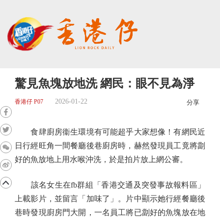
驚見魚塊放地洗 網民：眼不見為淨
2026-01-22
香港仔 P07
分享
食肆廚房衞生環境有可能超乎大家想像！有網民近
日行經旺角一間餐廳後巷廚房時，赫然發現員工竟將劏
好的魚放地上用水喉沖洗，於是拍片放上網公審。
該名女生在fb群組「香港交通及突發事故報料區」
上載影片，並留言「加味了」。片中顯示她行經餐廳後
巷時發現廚房門大開，一名員工將已劏好的魚塊放在地