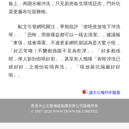
板上，再開水喉沖洗；只見廚房衞生環境惡劣，門外坑
渠更遍布垃圾雜物。
帖文引發網民關注，爭相批評「使唔使放地下沖洗
呀」、「恐怖，用個碟盆都可以一樣去清潔」，建議報
「東張」或食環署。不過更多網民卻認為是大驚小怪，
「好正常啫！不嬲都係眼不見為乾淨」、「好多都係
咁，俾人影到佢唔好彩」，甚至有人慨嘆「肯咁沖洗已
經好好，之後怕咗唔再洗」、「唔放屎坑隔籬好好
啦」。
讀大公報PDF版面
香港大公文匯傳媒集團有限公司版權所有
© 1997-2026 WWW.TKWW.HK LIMITED.