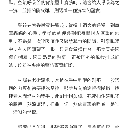
獸。空氣呼吸器的背架壓上肩膀時，總會讓人呼吸為之
一沉；並排的防火靴，則透着一種沉默的堅實。
警鈴在粥香最濃時響起，從樓上宿舍的靜謐，到車
庫轟鳴的心跳，從柔軟的便裝到把身體封入厚重的鎧
甲，不過是一次呼吸屏住又驟然釋放的間隙。引擎咆哮
中，有人回頭望了一眼，只見食堂操作台上那隻青瓷碗
獨自擱着，碗口裊裊的熱氣，正被門外的風拉扯成細
絲，旋即被尖銳的警笛齊齊斬斷。
火場在老街深處，水槍在手中甦醒的剎那，一股蠻
橫的力度彷彿要掙脫掌控。那雙片刻前還輕攏慢撚、攪
拌着人間煙火的雙手，此刻十指如鐵，死死扣住這咆哮
的脈搏。熱浪滾湧，扭曲一切，無線電裏的呼喊，是唯
一清晰的坐標。
歸隊已是午後。那碗粥表面凝了一層柔膩的膜，那