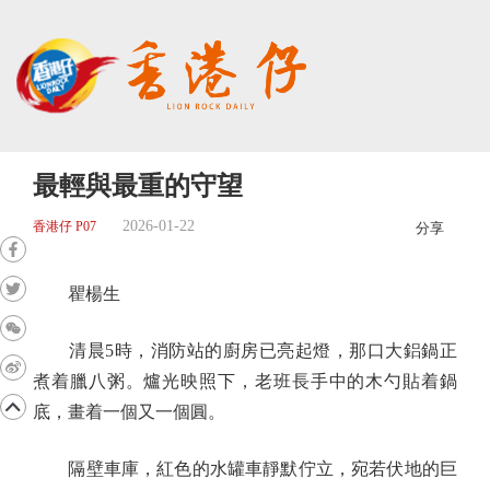
最輕與最重的守望
2026-01-22
香港仔 P07
分享
瞿楊生
清晨5時，消防站的廚房已亮起燈，那口大鋁鍋正
煮着臘八粥。爐光映照下，老班長手中的木勺貼着鍋
底，畫着一個又一個圓。
隔壁車庫，紅色的水罐車靜默佇立，宛若伏地的巨