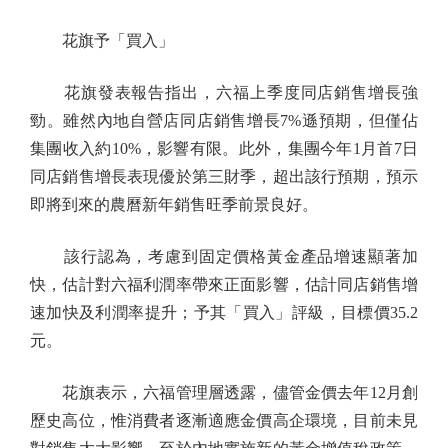
花旗予「買入」
花旗發表報告指出，六福上季度同店銷售增長強
勁。雖然內地自營店同店銷售增長7%遜預期，但僅佔
集團收入約10%，影響有限。此外，集團今年1月首7日
同店銷售增長表現優於第三財季，超出該行預期，預示
即將到來的農曆新年銷售旺季前景良好。
該行認為，考慮到固定價格黃金產品增速顯著加
快，估計對六福利潤率帶來正面影響，估計同店銷售增
速加快及利潤率提升；予其「買入」評級，目標價35.2
元。
花旗表示，六福管理層透露，儘管金價去年12月創
歷史高位，惟消費者逐漸適應金價高企環境，目前未見