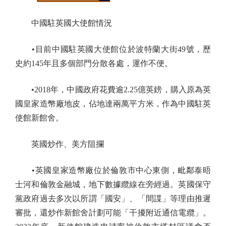
中國駐英國大使館情況
•目前中國駐英國大使館位於波特蘭大街49號，歷
史約145年且多個部門分散各處，運作不便。
•2018年，中國政府花費逾2.25億英鎊，購入原為英
國皇家造幣廠地皮，佔地達兩萬平方米，作為中國駐英
使館新館舍。
英國炒作、美方阻攔
•英國皇家造幣廠位於倫敦市中心東側，毗鄰泰晤
士河和倫敦金融城，地下數據纜線在旁經過。英國保守
黨政府過去多次以所謂「國安」、「間諜」等理由推遲
審批，還炒作新館舍計劃可能「干擾附近通信電纜」。