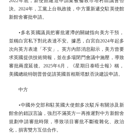
2022年底，新使館建造申請案被倫敦市塔村區議會否
決。2024年，工黨上台執政後，中方重新遞交駐英使館
新館舍審批申請。
•多名英國議員把審批遲滯的關鍵指向美方干預，
並稱白宮私下對此表達不安。據悉，白宮自2024年起多
次向英方表達「不安」。英方內部消息顯示，美方曾要
求英國提供技術簡報，並在多場閉門會議中施壓，導致
審批兩度延後。2025年6月，《星期日泰晤士報》稱，
美國總統特朗普曾促請英國首相斯塔默否決建設申請。
中方
•中國外交部和駐英國大使館多次駁斥有關涉及新
館舍的錯誤言論，強烈不滿英方一再推遲對中方新館舍
規劃申請審批時限，導致項目審批不斷複雜化、政治
化，損害雙方互信合作。