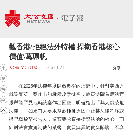
觀香港/拒絕法外特權 捍衛香港核心
價值\葛珮帆
2026-01-21
大公報 A12：評論
分享
在2026年法律年度開啟典禮的演辭中，針對美西方
就黎智英一案作出的種種攻擊抹黑，終審法院首席法官
張舉能罕見地就該案作出回應，明確指出「無人能凌駕
法律」，如果有人要求基於種種原因中止某法律程序或
提早釋放某被告人，這類要求直接衝擊法治的核心；而
針對法官實施制裁的威脅，實質無異於貪腐賄賂，不容