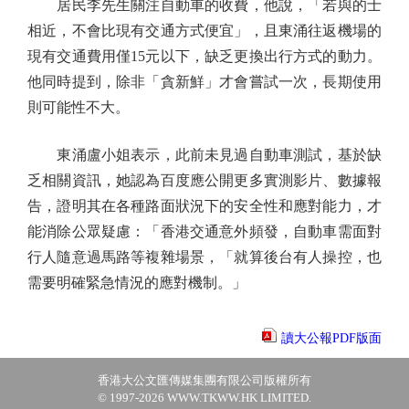
居民李先生關注自動車的收費，他說，「若與的士
相近，不會比現有交通方式便宜」，且東涌往返機場的
現有交通費用僅15元以下，缺乏更換出行方式的動力。
他同時提到，除非「貪新鮮」才會嘗試一次，長期使用
則可能性不大。
東涌盧小姐表示，此前未見過自動車測試，基於缺
乏相關資訊，她認為百度應公開更多實測影片、數據報
告，證明其在各種路面狀況下的安全性和應對能力，才
能消除公眾疑慮：「香港交通意外頻發，自動車需面對
行人隨意過馬路等複雜場景，「就算後台有人操控，也
需要明確緊急情況的應對機制。」
讀大公報PDF版面
香港大公文匯傳媒集團有限公司版權所有
© 1997-2026 WWW.TKWW.HK LIMITED.