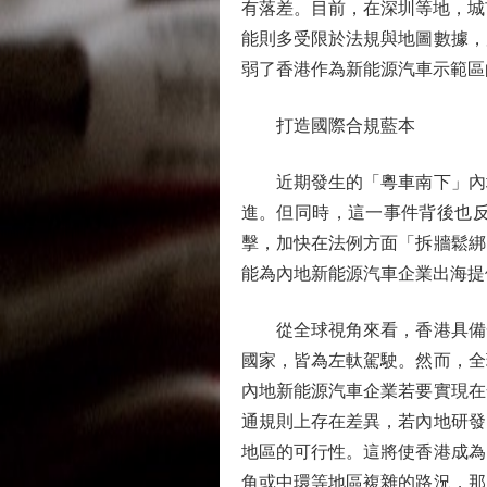
有落差。目前，在深圳等地，城
能則多受限於法規與地圖數據，
弱了香港作為新能源汽車示範區
打造國際合規藍本
近期發生的「粵車南下」內地
進。但同時，這一事件背後也
擊，加快在法例方面「拆牆鬆綁
能為內地新能源汽車企業出海提
從全球視角來看，香港具備一
國家，皆為左軚駕駛。然而，全
內地新能源汽車企業若要實現在
通規則上存在差異，若內地研發
地區的可行性。這將使香港成為
角或中環等地區複雜的路況，那