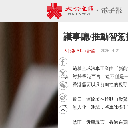
議事廳/推動智駕
大公報 A12：評論
2026-01-21
隨着全球汽車工業由「新能源
場。對於香港而言，這不僅是
景。香港需要以具前瞻性的視野
近日，運輸署在推動自動駕駛
現「無人化」測試，將車速提升
然而，毋庸諱言，香港在實際應