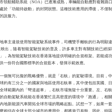
市領航輔助系統（NOA）已逐漸成熟，車輛能自動應對複雜路
處於「功能待啟動」的封閉狀態。這種技術應用的滯後，不僅
的說服力。
車主違規使用智能駕駛系統事件，司機雙手離軚的行為明顯違
反映出，隨着智能駕駛技術的普及，許多車主對有關技術已經採
」，為智能駕駛技術在香港落地提供明確的合規框架。若能成
供一份符合國際標準的合規藍本，發揮示範效應。
個無可比擬的戰略優勢，就是「右軚」的駕駛環境。目前，中
球約有三分之一的國家與地區使用右軚車，其中便包括英國、
全球範圍內的「彎道超車」，右軚市場無疑十分重要。左、右
的自動駕駛系統能在香港繁忙且高密度的環境中「跑通」，相
內地新能源汽車開拓全球市場的戰略起點。試想一下，如果一
麼相信在全球大部分城市的應用中，都將遊刃有餘。因此，特