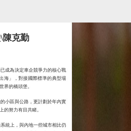
\陳克勤
已成為決定車企競爭力的核心戰
出海」，對接國際標準的典型場
世界的橋頭堡。
的小區與公路，更計劃於年內實
上的努力有目共睹。
助系統上，與內地一些城市相比仍