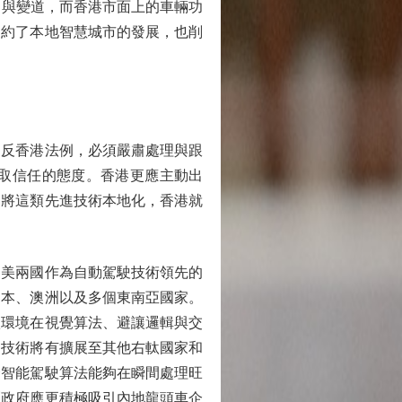
口與變道，而香港市面上的車輛功
制約了本地智慧城市的發展，也削
反香港法例，必須嚴肅處理與跟
取信任的態度。香港更應主動出
功將這類先進技術本地化，香港就
美兩國作為自動駕駛技術領先的
日本、澳洲以及多個東南亞國家。
軚環境在視覺算法、避讓邏輯與交
關技術將有擴展至其他右軚國家和
套智能駕駛算法能夠在瞬間處理旺
區政府應更積極吸引內地龍頭車企