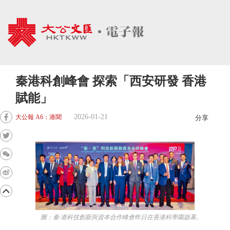
秦港科創峰會 探索「西安研發 香港
賦能」
2026-01-21
大公報 A6：港聞
分享
圖：秦·港科技創新與資本合作峰會昨日在香港科學園啟幕。