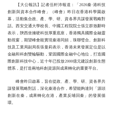
【大公報訊】記者伍軒沛報道：「2026秦·港科技
創新與資本合作峰會」（峰會）昨日在香港科學園啟
幕，活動集合政、產、學、研、資各界共謀發展戰略對
話。西安交通大學校長、中國工程院院士張立群致辭時
表示，陝西坐擁硬科技厚重底座，香港獨具國際金融靈
動視窗，期望峰會能實現秦港同頻，珠聯璧合。創新科
技及工業局副局長張曼莉表示，香港未來發展定位是以
金融和科創雙輪驅動，鞏固國際金融中心地位，打造國
際創新科技中心，近十年已投放2000億元建設創新生態
體系，是打造兩地科創資源與成果轉化的重要平台。
峰會昨日啟幕，旨在從政、產、學、研、資各界共
謀發展戰略對話，深化秦港合作，希望能夠達到「源頭
創新在秦，成果轉化在港，產業反哺回秦」的發展循
環。