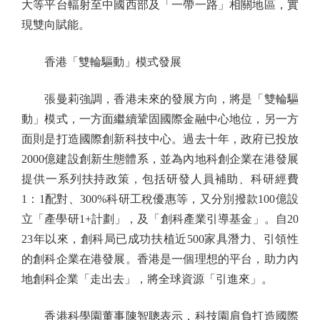
大等平台輻射至中國西部及「一帶一路」相關地區，實
現雙向賦能。
香港「雙輪驅動」模式發展
張曼莉強調，香港未來的發展方向，將是「雙輪驅
動」模式，一方面繼續鞏固國際金融中心地位，另一方
面則是打造國際創新科技中心。過去十年，政府已投放
2000億建設創新生態體系，並為內地科創企業在港發展
提供一系列扶持政策，包括研發人員補助、科研經費
1：1配對、300%科研工稅優惠等，又分別撥款100億設
立「產學研1+計劃」，及「創科產業引導基金」。自20
23年以來，創科局已成功扶植近500家具潛力、引領性
的創科企業在港發展。香港是一個理想的平台，助力內
地創科企業「走出去」，將全球資源「引進來」。
香港科學園董事陳智聰表示，科技園肩負打造國際