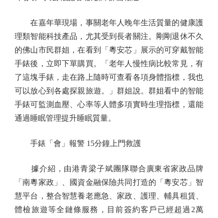
在嘉年華現場，事關老年人晚年生活質量的健康護
理類智能科技產品，尤其受到長者關注。剛剛退休不久
的佛山市民群姐，在看到「粵安芯」展示的可穿戴智能
手錶後，立即下單購買。「老年人慢性病比較常見，有
了這塊手錶，走在路上隨時可查看各項身體指標，我也
可以放心到各處探親旅遊。」群姐說。群姐看中的智能
手錶可監測血壓、心率等人體多項實時生理指標，還能
通過睡眠管理提升睡眠質量。
手錶「會」報警 15分鐘上門救護
據介紹，由港青梁子斌團隊聯合廣東省家政品牌
「南粵家政」、國資金融保險共同打造的「粵安芯」智
慧平台，整合智慧養老應急、家政、護理、輔具租賃、
體檢旅遊等全鏈條服務，目前簽約客戶已經超過2萬