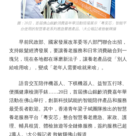
圖：20日，首屆佛山銀齡消費嘉年華活動現場展示「粵安芯」智能平
台使用的智慧養老系列應急響應產品。\大公報記者敖敏輝攝
早前民政部、國家發展改革委等八部門聯合出招，
支持銀髮經濟發展，要讓養老服務和日常消費融合到一
塊兒，現在各地都在琢磨新法子，讓養老產品從「別人
給啥用啥」，變成「老年人需要啥就來啥」。
語音交互陪伴機器人、下棋機器人、益智五行球、
便攜健康檢測手錶……20日，首屆佛山銀齡消費嘉年華
活動在佛山舉行，創新科技賦能的智能陪伴產品和服務
最受長者歡迎。其中，香港青年梁子斌團隊推出的智慧
養老服務平台「粵安芯」整合智慧養老應急、家政、護
理、輔具租賃、體檢旅遊等全鏈條服務，簽約服務已超
2萬人。\大公報記者 敖敏輝佛山報道