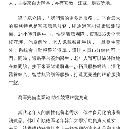
人，主要來自大灣區，亦有安徽、江蘇、廣西等地。
梁子斌介紹，「我們賣的更多是服務」。平台最大
的服務特色是智慧應急服務，即通過智能健康監測設
備、24小時呼叫中心、快速響應團隊，實現365天全天
候守護。他舉例說，老人佩戴智能手錶，一旦發生意
外，系統會自動報警並派單，護理人員15分鐘內可上
門。同時，通過平台簽約醫生，老年人還可以隨時隨地
在線問診。接下來團隊還將進一步拓展服務網絡，深化
醫養結合、智慧無陪護等服務，打造更完整的銀齡服務
生態。
灣區完備產業鏈 助企競逐銀髮賽道
當代老年人的個性化養老需求，催生多元化的康養
消費品。佛山市順德區老年幹部大學活動負責人董女士
表示，該機構積極將社會上一些新興的適老產品和服務