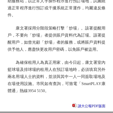
助服務站，以正常人手操作程序進行預訂場地，試圖繞
過正常程序進行預訂或干擾系統正常運作，均屬違反條
件。
康文署採用分階段策略打擊「炒場」。該署提醒用
戶，不要向「炒場」者提供賬戶資料代為訂場。該署提
醒用戶，如曾光顧「炒場」者的服務，或將賬戶資料提
供予他人，應盡快更改用戶密碼，以免賬戶被盜用。
為確保租用人為真正用家，由今日起，康文署室內
籃球場及排球場的租用人在預訂場地時，必須填寫另外
兩名用場人士的資料，並須與其中一人一同簽取場地及
在場使用設施。市民如有查詢，可致電「SmartPLAY康
體通」熱線3954 5150。
讀大公報PDF版面