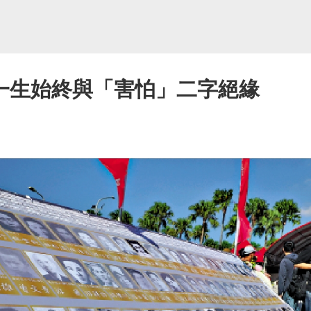
一生始終與「害怕」二字絕緣