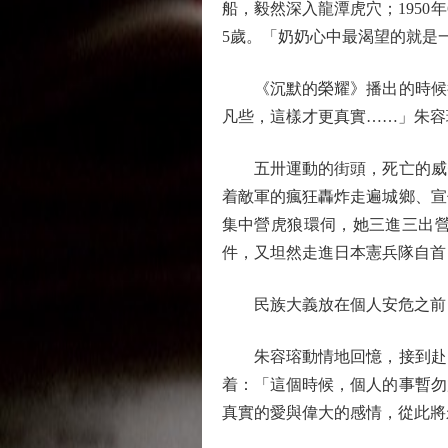
船，毅然深入龍潭虎穴；1950
5歲。「奶奶心中最渴望的就是
《沉默的榮耀》播出的時候很
凡些，這樣才更真實……」朱容
五卅運動的街頭，死亡的威脅
着敵軍的瘋狂轟炸走遍城鄉、宣
集中營虎狼環伺，她三進三出
件，又坦然走進日本憲兵隊自首
民族大義放在個人安危之前
朱容瑢動情地回憶，接到赴台
着：「這個時候，個人的事暫勿
真實的愛與偉大的感情，從此將