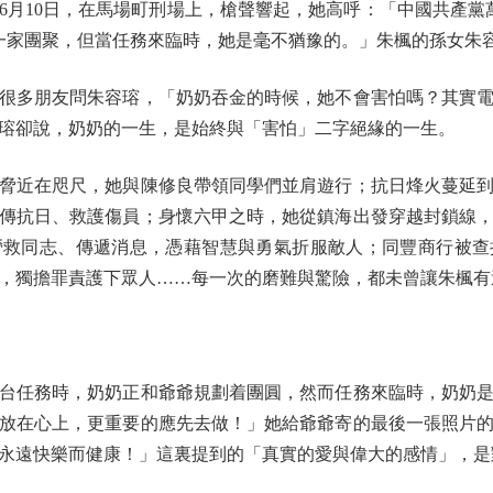
年6月10日，在馬場町刑場上，槍聲響起，她高呼：「中國共產
一家團聚，但當任務來臨時，她是毫不猶豫的。」朱楓的孫女朱
多朋友問朱容瑢，「奶奶吞金的時候，她不會害怕嗎？其實電
瑢卻說，奶奶的一生，是始終與「害怕」二字絕緣的一生。
近在咫尺，她與陳修良帶領同學們並肩遊行；抗日烽火蔓延到
傳抗日、救護傷員；身懷六甲之時，她從鎮海出發穿越封鎖線
營救同志、傳遞消息，憑藉智慧與勇氣折服敵人；同豐商行被查
，獨擔罪責護下眾人……每一次的磨難與驚險，都未曾讓朱楓有
任務時，奶奶正和爺爺規劃着團圓，然而任務來臨時，奶奶是
放在心上，更重要的應先去做！」她給爺爺寄的最後一張照片
永遠快樂而健康！」這裏提到的「真實的愛與偉大的感情」，是