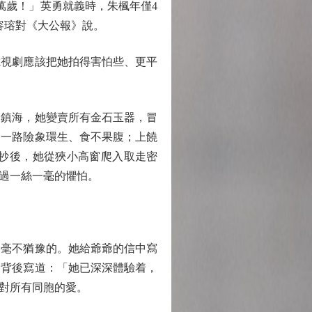
黨萬歲！」英勇就義時，朱楓年僅4
容瑢對《大公報》說。
視劇應該把她拍得害怕些、更平
鎮海，她變賣所有金石玉器，冒
，一路險象環生、食不果腹；上饒
抄後，她從狹小高窗爬入取走密
過一絲一毫的懼怕。
毫不猶豫的。她給爺爺的信中寫
的背後寫道：「她已深深體驗着，
對所有同胞的愛。