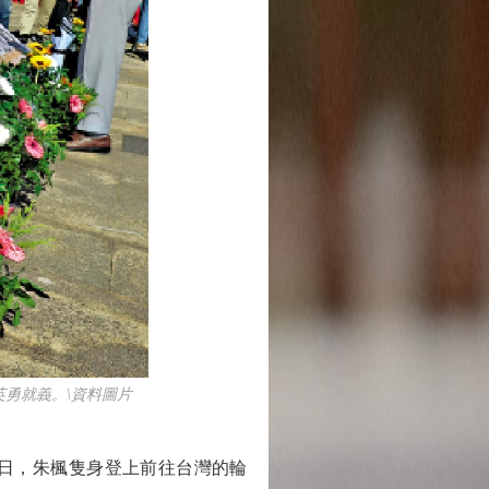
勇就義。\資料圖片
7日，朱楓隻身登上前往台灣的輪