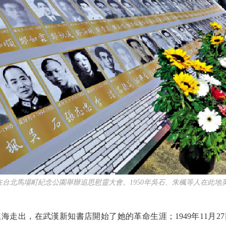
北馬場町紀念公園舉辦追思慰靈大會。1950年吳石、朱楓等人在此地英
海走出，在武漢新知書店開始了她的革命生涯；1949年11月2