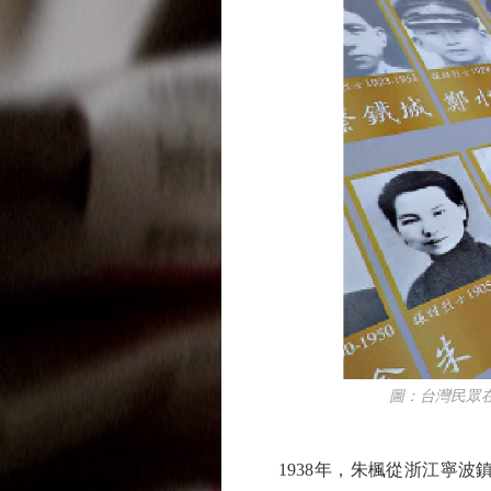
圖：台灣民眾在台
1938年，朱楓從浙江寧波鎮