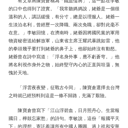
有文章將陳寶倉稱為「鐵血儒將」，這一點在李敏
的口中也得到了證實。「我常聽媽媽說，姥爺是一個很
溫和的人，講話緩慢，有分寸，總是以理服人。姥爺一
生淡泊名利，曾經歷一次降職、兩次免職，卻對此毫不
在意。」李敏回憶，在濟南時，姥爺因將國民黨的軍用
物資秘密送給解放軍，山東省主席王耀武暴跳如雷，他
的拳頭幾乎要打到姥爺的鼻子上，他卻始終沒有動怒。
姥爺曾在詩中寫道：「浮名身外事，應不虧蒼穹。」他
將名利視作身外之物，始終堅守內心的正直與坦蕩，無
愧於天地。
「浮雲夜夜變，征戰古今同」，陳寶倉選擇去台灣
之時就已經預料到這是一條不歸路，充滿了艱險。
陳寶倉曾寫下「江山浮碧血，日月照丹心。生當報
國日，檸鼓忘家愁」的詩句。李敏說，這份「報國平天
下」的理想，寄託着讓所有中國人團圓、過上祥和安寧