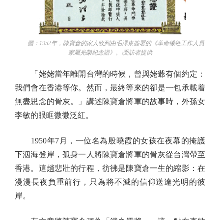
圖：1952年，陳寶倉的家人收到由毛澤東簽署的《革命犧牲工作人員
家屬光榮紀念證》。\受訪者提供
「姥姥當年離開台灣的時候，曾與姥爺有個約定：
我們會在香港等你。然而，最終等來的卻是一包承載着
無盡思念的骨灰。」講述陳寶倉將軍的故事時，外孫女
李敏的眼眶微微泛紅。
1950年7月，一位名為殷曉霞的女孩在夜幕的掩護
下泅海登岸，孤身一人將陳寶倉將軍的骨灰從台灣帶至
香港。這趟悲壯的行程，彷彿是陳寶倉一生的縮影：在
漫漫長夜負重前行，只為將不滅的信仰送達光明的彼
岸。