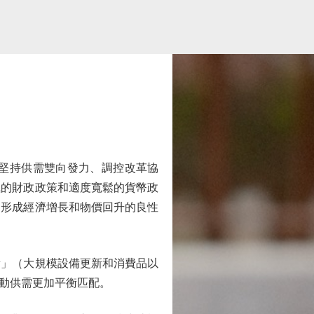
堅持供需雙向發力、調控改革協
極的財政政策和適度寬鬆的貨幣政
動形成經濟增長和物價回升的良性
」（大規模設備更新和消費品以
動供需更加平衡匹配。