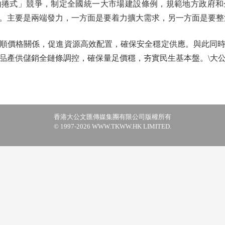
式」競爭，制定全國統一大市場建設條例，規範地方政府和
。主要是兩端發力，一方面是要着力擴大需求，另一方面是要整
價格關係，促進資源高效配置，確保安全穩定供應。與此同時
品產供儲銷全鏈條調控，確保量足價穩，夯實民生基本盤。\大
香港大公文匯傳媒集團有限公司版權所有
© 1997-2026 WWW.TKWW.HK LIMITED.