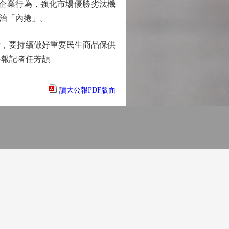
企業行為，強化市場優勝劣汰機
治「內捲」。
，要持續做好重要民生商品保供
公報記者任芳頡
讀大公報PDF版面