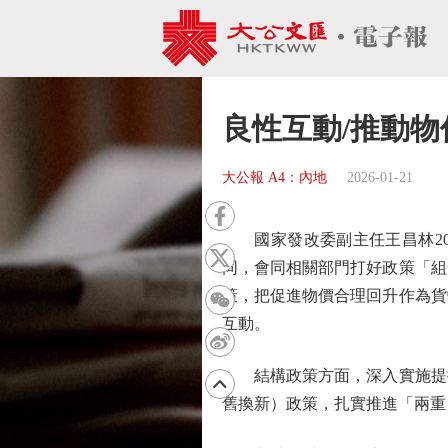
良性互動/推動物
大公報 A4：內地
2026-01-21
國家發改委副主任王昌林20
同，會同相關部門打好政策「組
策，把促進物價合理回升作為貨
互動。
結構政策方面，深入實施提振
舊換新）政策，扎實推進「兩重