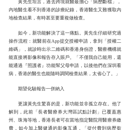
黃先生坦言，過去跨境就醫最擔心「病歷斷檔」，
內地醫生看不到香港的診療紀錄，香港醫生又難獲取內
地檢查結果，有時甚至要重複做檢查。
如今，新功能解決了這一痛點。黃先生仔細研究過
操作流程：就醫前在App提交授權申請，拿到「授權二
維碼」，就診時出示二維碼和香港身份證，醫療機構就
能直接將影像和報告存入賬戶。「不僅我自己能用，還
能通過『照護者』功能幫父母申請，以後他們在深圳看
病，香港的醫生也能隨時調閱檢查結果，太省心了。」
期望化驗報告一併納入
更讓黃先生驚喜的是，新功能並非孤立存在。他了
解到，此前「長者醫療券大灣區試點計劃」已覆蓋惠
州、珠海等地，香港長者可在當地指定醫院用醫療券繳
費，如今加上醫健通的影像互通，「從付費到病歷銜