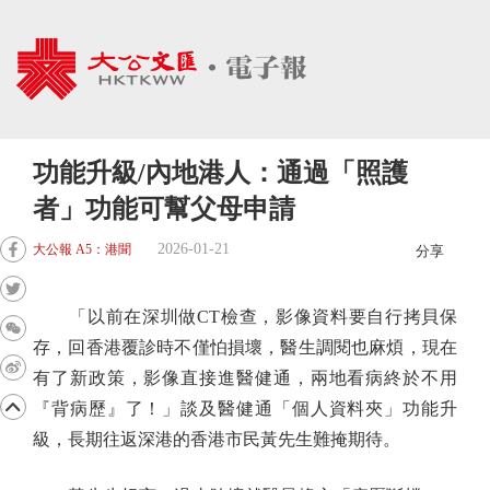
功能升級/內地港人：通過「照護
者」功能可幫父母申請
2026-01-21
大公報 A5：港聞
分享
「以前在深圳做CT檢查，影像資料要自行拷貝保
存，回香港覆診時不僅怕損壞，醫生調閱也麻煩，現在
有了新政策，影像直接進醫健通，兩地看病終於不用
『背病歷』了！」談及醫健通「個人資料夾」功能升
級，長期往返深港的香港市民黃先生難掩期待。