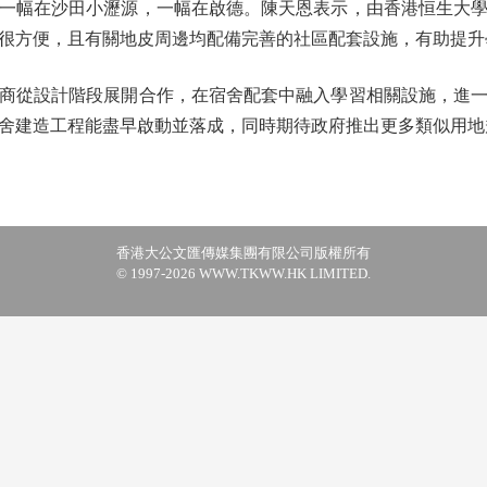
幅在沙田小瀝源，一幅在啟德。陳天恩表示，由香港恒生大學
亦很方便，且有關地皮周邊均配備完善的社區配套設施，有助提
從設計階段展開合作，在宿舍配套中融入學習相關設施，進一
舍建造工程能盡早啟動並落成，同時期待政府推出更多類似用地
香港大公文匯傳媒集團有限公司版權所有
© 1997-2026 WWW.TKWW.HK LIMITED.