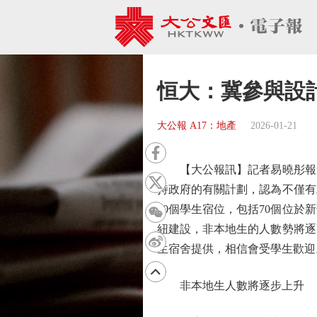
恒大：冀參與設
大公報 A17：地產
2026-01-21
【大公報訊】記者易曉彤報道
持政府的有關計劃，認為不僅有
00個學生宿位，包括70個位
紐建設，非本地生的人數勢將逐
生宿舍提供，相信會受學生歡迎
非本地生人數將逐步上升