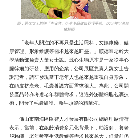
圖：退休女士體驗「粵安芯」衍生產品健康監護手錶。\大公報記者敖
敏輝攝
「老年人關注的不再只是生活照料，文娛康樂、健
康管理、形象維護等需求越來越旺盛。」順德區老幹大
學活動部負責人董女士說。源心生物原本是一家從事心
臟幹細胞研發、應用的企業，公司展區負責人魏女士告
訴記者，調研發現當下老年人也越來越重視自身形象，
在頭皮抗衰老、毛囊養護方面需求很大。為此，公司開
發產品時亦考慮老年群體需求，透過外泌體細胞包裹技
術，開發了毛囊維護、新生頭髮的精華液。
佛山市南海區匯智人才發展有限公司總經理歐倩荷
表示，當前，在銀齡消費多元化背景下，助浴師、養老
服務師、老年數字生活教練等需求越來越大，但當前仍