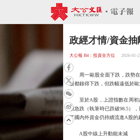
政經才情/資金抽
大公報 B4：投資全方位
2026-01-2
周一歐股全面下跌，跌勢在周
股都錄得下跌，但跌幅遠低於歐
至於A股，上證指數在周初超強
頭急跌（執筆時已跌破98.5
了國內外資金仍持續流進A股的
A股中線上升動能未減