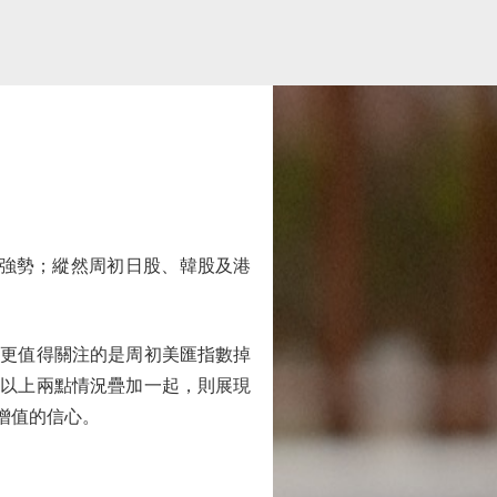
強勢；縱然周初日股、韓股及港
，更值得關注的是周初美匯指數掉
，以上兩點情況疊加一起，則展現
增值的信心。