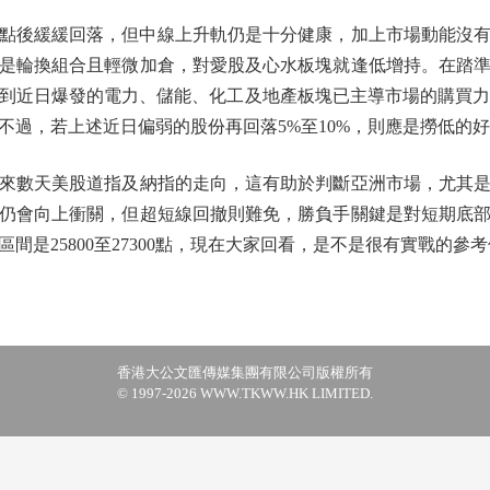
點後緩緩回落，但中線上升軌仍是十分健康，加上市場動能沒
是輪換組合且輕微加倉，對愛股及心水板塊就逢低增持。在踏
到近日爆發的電力、儲能、化工及地產板塊已主導市場的購買力
不過，若上述近日偏弱的股份再回落5%至10%，則應是撈低的
數天美股道指及納指的走向，這有助於判斷亞洲市場，尤其是
仍會向上衝關，但超短線回撤則難免，勝負手關鍵是對短期底
間是25800至27300點，現在大家回看，是不是很有實戰的
香港大公文匯傳媒集團有限公司版權所有
© 1997-2026 WWW.TKWW.HK LIMITED.