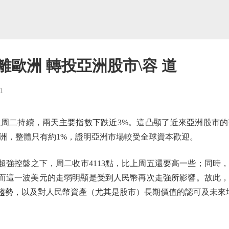
離歐洲 轉投亞洲股市\容 道
1
二持續，兩天主要指數下跌近3%。這凸顯了近來亞洲股市的
洲，整體只有約1%，證明亞洲市場較受全球資本歡迎。
控盤之下，周二收市4113點，比上周五還要高一些；同時
），而這一波美元的走弱明顯是受到人民幣再次走強所影響。故此
趨勢，以及對人民幣資產（尤其是股市）長期價值的認可及未來