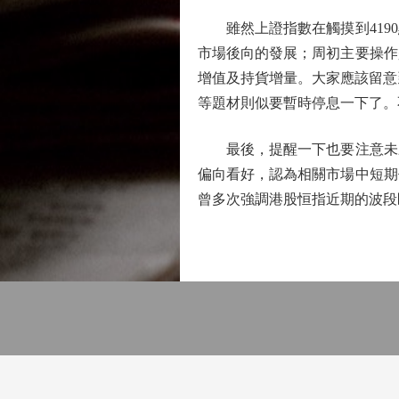
雖然上證指數在觸摸到4190
市場後向的發展；周初主要操作
增值及持貨增量。大家應該留意
等題材則似要暫時停息一下了。
最後，提醒一下也要注意未來
偏向看好，認為相關市場中短期
曾多次強調港股恒指近期的波段區