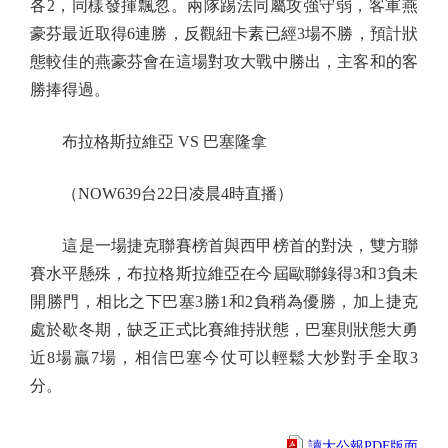
各2，同樣發揮飄忽。兩隊踢法同屬攻強守弱，客軍燕
豪芬最近取得6連勝，反觀紐卡素已經3場不勝，預計狀
態較佳的燕豪芬會在這場對攻大戰中勝出，主客和的客
勝捧得過。
布拉格斯拉維亞 VS 巴塞隆拿
（NOW639台22日凌晨4時直播）
這是一場捷克聯賽榜首與西甲榜首的對決，雙方聯
賽水平懸殊，布拉格斯拉維亞在今屆歐聯錄得3和3負未
開勝門，相比之下巴塞3勝1和2負稍為優勝，加上捷克
處於歇冬期，缺乏正式比賽維持狀態，巴塞則狀態大勇
近8場贏7場，相信巴塞今仗可以輕鬆大炒對手全取3
分。
讀大公報PDF版面