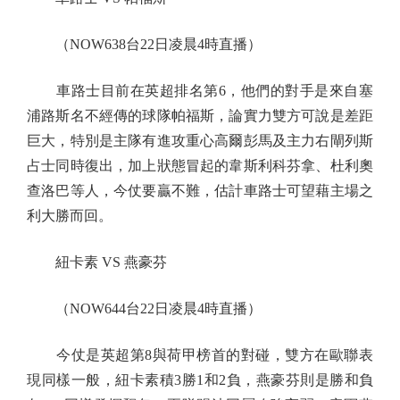
（NOW638台22日凌晨4時直播）
車路士目前在英超排名第6，他們的對手是來自塞
浦路斯名不經傳的球隊帕福斯，論實力雙方可說是差距
巨大，特別是主隊有進攻重心高爾彭馬及主力右閘列斯
占士同時復出，加上狀態冒起的韋斯利科芬拿、杜利奧
查洛巴等人，今仗要贏不難，估計車路士可望藉主場之
利大勝而回。
紐卡素 VS 燕豪芬
（NOW644台22日凌晨4時直播）
今仗是英超第8與荷甲榜首的對碰，雙方在歐聯表
現同樣一般，紐卡素積3勝1和2負，燕豪芬則是勝和負