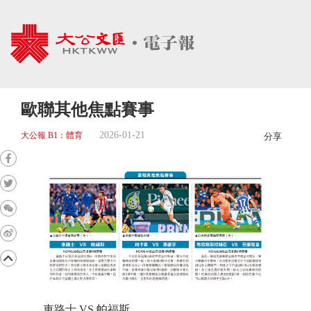
歐聯其他焦點賽事
2026-01-21
大公報 B1：體育
分享
車路士 VS 帕福斯