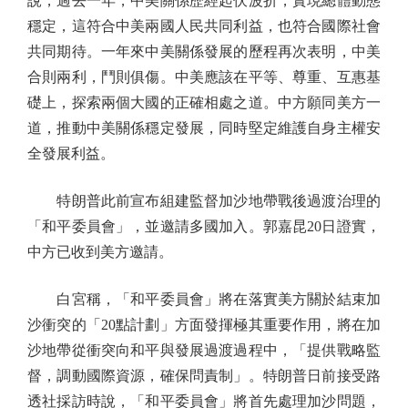
說，過去一年，中美關係歷經起伏波折，實現總體動態
穩定，這符合中美兩國人民共同利益，也符合國際社會
共同期待。一年來中美關係發展的歷程再次表明，中美
合則兩利，鬥則俱傷。中美應該在平等、尊重、互惠基
礎上，探索兩個大國的正確相處之道。中方願同美方一
道，推動中美關係穩定發展，同時堅定維護自身主權安
全發展利益。
特朗普此前宣布組建監督加沙地帶戰後過渡治理的
「和平委員會」，並邀請多國加入。郭嘉昆20日證實，
中方已收到美方邀請。
白宮稱，「和平委員會」將在落實美方關於結束加
沙衝突的「20點計劃」方面發揮極其重要作用，將在加
沙地帶從衝突向和平與發展過渡過程中，「提供戰略監
督，調動國際資源，確保問責制」。特朗普日前接受路
透社採訪時說，「和平委員會」將首先處理加沙問題，