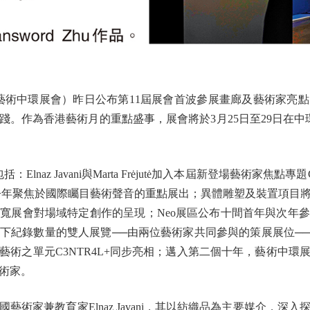
al（藝術中環展會）昨日公布第11屆展會首波參展畫廊及藝術家
。作為香港藝術月的重點盛事，展會將於3月25日至29日在中
：Elnaz Javani與Marta Frėjutė加入本屆新登場藝術家焦點專題
構成今年聚焦於國際矚目藝術聲音的重點展出；異體雕塑及裝置項
寬展會對場域特定創作的呈現；Neo展區公布十間首年與次年
下紀錄數量的雙人展覽──由兩位藝術家共同參與的策展展位─
術之單元C3NTR4L+同步亮相；邁入第二個十年，藝術中環展會
術家。
家兼教育家Elnaz Javani，其以紡織品為主要媒介，深