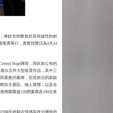
亮點，將鎂光燈聚焦於具突破性的創
環海濱舉行，貴賓預覽日為3月24
Central Stage陣容，與此前公布的
目將展出五件大型裝置作品，其中三
參與展會的畫廊，呈現前沿的新銳
─將與主展區、個人展覽，以及全
將匯聚逾100間畫廊及500位來
入探討移民經驗在情感與政治層面的