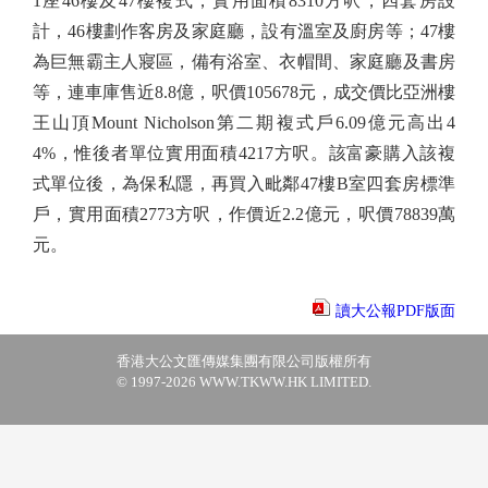
1座46樓及47樓複式，實用面積8310方呎，四套房設
計，46樓劃作客房及家庭廳，設有溫室及廚房等；47樓
為巨無霸主人寢區，備有浴室、衣帽間、家庭廳及書房
等，連車庫售近8.8億，呎價105678元，成交價比亞洲樓
王山頂Mount Nicholson第二期複式戶6.09億元高出4
4%，惟後者單位實用面積4217方呎。該富豪購入該複
式單位後，為保私隱，再買入毗鄰47樓B室四套房標準
戶，實用面積2773方呎，作價近2.2億元，呎價78839萬
元。
讀大公報PDF版面
香港大公文匯傳媒集團有限公司版權所有
© 1997-2026 WWW.TKWW.HK LIMITED.