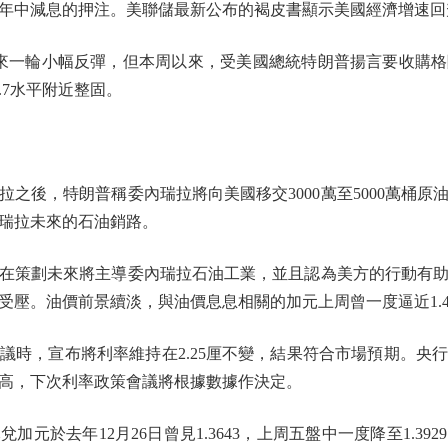
年中減息的押注。美聯儲最新公布的褐皮書顯示美國經濟增速回
一輪小幅反彈，但本周以來，受美國總統特朗普揚言要收購格
.7水平附近整固。
後，特朗普稱委內瑞拉將向美國移交3000萬至5000萬桶原
瑞拉未來的石油銷路。
策劃未來將主導委內瑞拉石油工業，並且認為美方的行動有助
受壓。油價前景續淡，與油價息息相關的加元上周曾一度逼近1.
時，宣布將利率維持在2.25厘不變，結果符合市場預期。央
高，下次利率政策會議將根據數據作決定。
於去年12月26日曾見1.3643，上周五盤中一度降至1.392