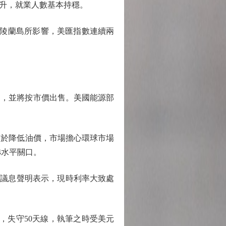
升，就業人數基本持穩。
陵蘭島所影響，美匯指數連續兩
油，並將按市價出售。美國能源部
於降低油價，市場擔心環球市場
4水平關口。
行議息聲明表示，現時利率大致處
9，失守50天線，執筆之時受美元