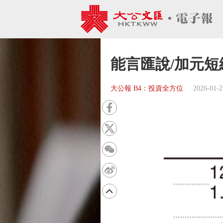
能言匯說/加元短
大公報 B4：投資全方位
2026-01-2