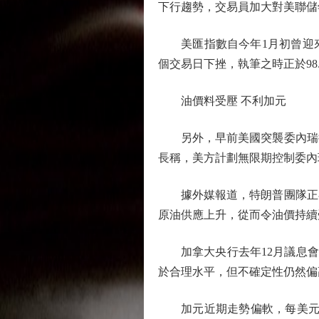
下行趨勢，交易員加大對美聯儲
美匯指數自今年1月初曾迎來
個交易日下挫，執筆之時正於98
油價料受壓 不利加元
另外，早前美國突襲委內瑞拉之
長稱，美方計劃無限期控制委內
據外媒報道，特朗普團隊正在
原油供應上升，從而令油價持續
加拿大央行去年12月議息會議
於合理水平，但不確定性仍然偏
加元近期走勢偏軟，每美元兌加元