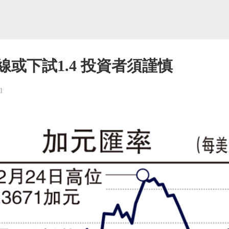
線或下試1.4 投資者須謹慎
1