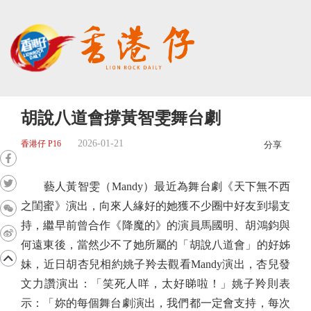
胡說八道會撐黃智雯舞台劇
2026-01-21
香港仔 P16
分享
藝人黃智雯（Mandy）最近為舞台劇《天下無不西
之閨蜜》演出，向來人緣好的她獲不少圈中好友到場支
持，繼早前曾合作《降魔的》的演員馬國明、胡鴻鈞與
何遠東後，當然少不了她所屬的「胡說八道會」的好姊
妹，近日胡杏兒相約姚子羚去觀看Mandy演出，杏兒發
文力讚演出：「笑死人咩，太好睇啦！」姚子羚則表
示：「妳的每個舞台劇演出，我們都一定會支持，每次