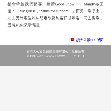
都會帶給我們驚喜，繼續Good Show！」Mandy亦回
覆：「My girlsss，thanks for support！」而另一場演出，
則由另外兩位姊妹胡定欣及豹嫂孖趙希洛一同去撐場，
盡展姊妹深厚情誼。
讀大公報PDF版面
香港大公文匯傳媒集團有限公司版權所有
© 1997-2026 WWW.TKWW.HK LIMITED.