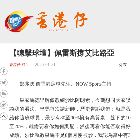
【聰擊球壇】佩雷斯撐艾比路亞
2026-01-21
香港仔 P15
分享
鄭兆聰 前香港足球先生、NOW Sports主持
皇家馬德里解僱教練沙比阿朗素，今期想同大家談
談我的看法。皇馬每次請新帥，歷史告訴我們：就是我
給你這班球員，最少有80至90%擁有高質素，餘下的10
至20%，就需要看你如何調配，然後再看你能否取得好
成績。沙比執教皇馬不足8個月便被炒，我認為當中有3