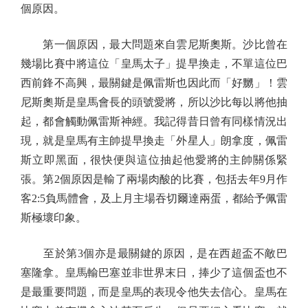
個原因。
第一個原因，最大問題來自雲尼斯奧斯。沙比曾在
幾場比賽中將這位「皇馬太子」提早換走，不單這位巴
西前鋒不高興，最關鍵是佩雷斯也因此而「好嬲」！雲
尼斯奧斯是皇馬會長的頭號愛將，所以沙比每以將他抽
起，都會觸動佩雷斯神經。我記得昔日曾有同樣情況出
現，就是皇馬有主帥提早換走「外星人」朗拿度，佩雷
斯立即黑面，很快便與這位抽起他愛將的主帥關係緊
張。第2個原因是輸了兩場肉酸的比賽，包括去年9月作
客2:5負馬體會，及上月主場吞切爾達兩蛋，都給予佩雷
斯極壞印象。
至於第3個亦是最關鍵的原因，是在西超盃不敵巴
塞隆拿。皇馬輸巴塞並非世界末日，捧少了這個盃也不
是最重要問題，而是皇馬的表現令他失去信心。皇馬在